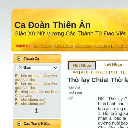
Ca Ðoàn Thiên Ân
Giáo Xứ Nữ Vương Các Thánh Tử Ðạo Việt
Thánh Ca
|
Truyện Ðạo
|
Kinh Thánh
|
Sách Kinh
|
Sinh Hoạt
|
Lịch Trìn
Thánh Ca
Lời Nhạc
Nốt Nhạc
0-9
|
A
|
B
|
C
|
D
|
E
|
F
|
G
|
H
|
I
|
J
Em bên mình anh lặng yên
Thờ lạy Chúa! Thờ l
dưới bàn thờ
Em bên mình anh lặng yên
dưới bàn thờ
Tác Giả
Êm đềm triền miên nơi Nhà
Thể Loại
Chầu vắng
Lời
ĐK : Thờ lạy C
Em nhớ không em?
hình bánh náu t
Em nhớ không em?
khả ái nương mì
1
1. Hồi tưởng x
nhân ái bao l
dưỡng nuôi bao 
Các Trang Khác
Cha đây sẵn 