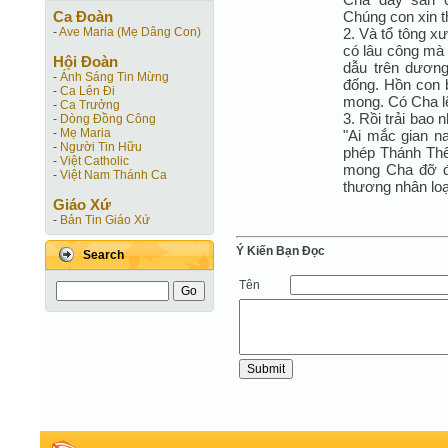
Chúng con xin t
Ca Ðoàn
2. Và tổ tông x
-
Ave Maria (Mẹ Dâng Con)
có lâu công mà
Hội Ðoàn
dẫu trên dương
-
Ánh Sáng Tin Mừng
đống. Hồn con 
-
Ca Lên Đi
mong. Có Cha lẽ
-
Ca Trưởng
3. Rồi trải bao
-
Dòng Đồng Công
-
Mẹ Maria
"Ai mắc gian na
-
Người Tin Hữu
phép Thánh Thể
-
Việt Catholic
mong Cha đỡ đầ
-
Việt Nam Thánh Ca
thương nhân loạ
Giáo Xứ
-
Bản Tin Giáo Xứ
Ý Kiến Bạn Ðọc
Search
Tên