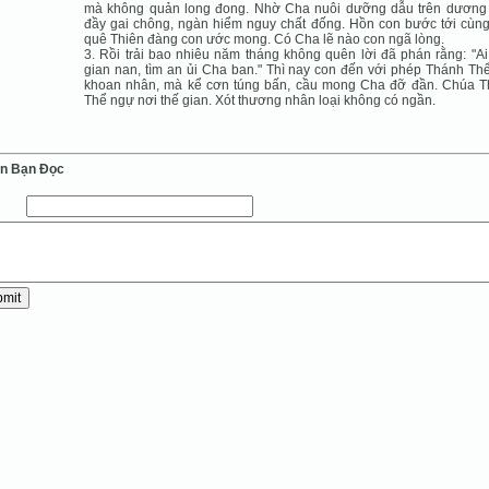
mà không quản long đong. Nhờ Cha nuôi dưỡng dẫu trên dương
đầy gai chông, ngàn hiểm nguy chất đống. Hồn con bước tới cùng
quê Thiên đàng con ước mong. Có Cha lẽ nào con ngã lòng.
3. Rồi trải bao nhiêu năm tháng không quên lời đã phán rằng: "A
gian nan, tìm an ủi Cha ban." Thì nay con đến với phép Thánh Th
khoan nhân, mà kể cơn túng bấn, cầu mong Cha đỡ đần. Chúa 
Thể ngự nơi thế gian. Xót thương nhân loại không có ngần.
ến Bạn Ðọc