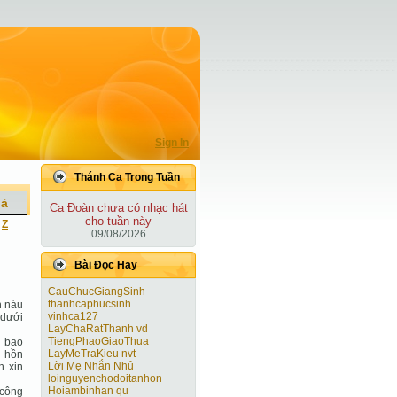
Sign In
Thánh Ca Trong Tuần
iả
Ca Ðoàn chưa có nhạc hát
cho tuần này
|
Z
09/08/2026
Bài Ðọc Hay
CauChucGiangSinh
thanhcaphucsinh
h náu
vinhca127
 dưới
LayChaRatThanh vd
TiengPhaoGiaoThua
i bao
LayMeTraKieu nvt
h hồn
Lời Mẹ Nhắn Nhủ
n xin
loinguyenchodoitanhon
Hoiambinhan qu
 công