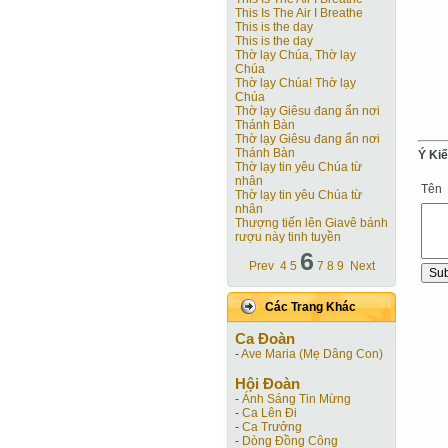
This Is The Air I Breathe
This is the day
This is the day
Thờ lạy Chúa, Thờ lạy
Chúa
Thờ lạy Chúa! Thờ lạy
Chúa
Thờ lạy Giêsu đang ẩn nơi
Thánh Bàn
Thờ lạy Giêsu đang ẩn nơi
Thánh Bàn
Ý Ki
Thờ lạy tin yêu Chúa từ
nhân
Tên
Thờ lạy tin yêu Chúa từ
nhân
Thượng tiến lên Giavê bánh
rượu này tinh tuyền
6
Prev
4
5
7
8
9
Next
Các Trang Khác
Ca Ðoàn
-
Ave Maria (Mẹ Dâng Con)
Hội Ðoàn
-
Ánh Sáng Tin Mừng
-
Ca Lên Đi
-
Ca Trưởng
-
Dòng Đồng Công