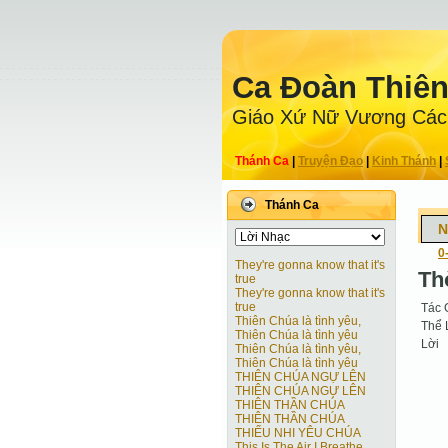
Ca Ðoàn Thiê
Giáo Xứ Nữ Vương Các
Thánh Ca
|
Truyện Ðạo
|
Kinh Thánh
|
Thánh Ca
N
0
They're gonna know that it's
Th
true
They're gonna know that it's
true
Tác 
Thiên Chúa là tình yêu,
Thể 
Thiên Chúa là tình yêu
Lời
Thiên Chúa là tình yêu,
Thiên Chúa là tình yêu
THIÊN CHÚA NGỰ LÊN
THIÊN CHÚA NGỰ LÊN
THIÊN THẦN CHÚA
THIÊN THẦN CHÚA
THIẾU NHI YÊU CHÚA
This Is The Air I Breathe