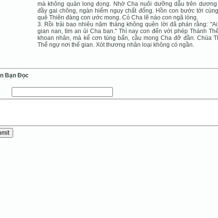
mà không quản long đong. Nhờ Cha nuôi dưỡng dẫu trên dương
đầy gai chông, ngàn hiểm nguy chất đống. Hồn con bước tới cùng
quê Thiên đàng con ước mong. Có Cha lẽ nào con ngã lòng.
3. Rồi trải bao nhiêu năm tháng không quên lời đã phán rằng: "A
gian nan, tìm an ủi Cha ban." Thì nay con đến với phép Thánh Th
khoan nhân, mà kể cơn túng bấn, cầu mong Cha đỡ đần. Chúa 
Thể ngự nơi thế gian. Xót thương nhân loại không có ngần.
ến Bạn Ðọc