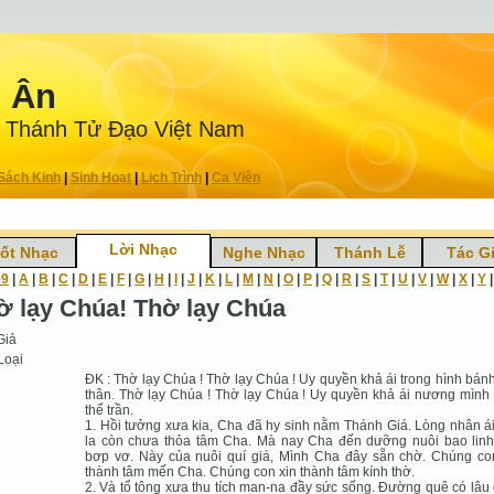
n Ân
 Thánh Tử Ðạo Việt Nam
Sách Kinh
|
Sinh Hoạt
|
Lịch Trình
|
Ca Viên
Lời Nhạc
ốt Nhạc
Nghe Nhạc
Thánh Lễ
Tác G
-9
|
A
|
B
|
C
|
D
|
E
|
F
|
G
|
H
|
I
|
J
|
K
|
L
|
M
|
N
|
O
|
P
|
Q
|
R
|
S
|
T
|
U
|
V
|
W
|
X
|
Y
ờ lạy Chúa! Thờ lạy Chúa
Giả
Loại
ĐK : Thờ lạy Chúa ! Thờ lạy Chúa ! Uy quyền khả ái trong hình bán
thân. Thờ lạy Chúa ! Thờ lạy Chúa ! Uy quyền khả ái nương mình
thế trần.
1. Hồi tưởng xưa kia, Cha đã hy sinh nằm Thánh Giá. Lòng nhân á
la còn chưa thỏa tâm Cha. Mà nay Cha đến dưỡng nuôi bao lin
bơp vơ. Này của nuôi quí giá, Mình Cha đây sẵn chờ. Chúng co
thành tâm mến Cha. Chúng con xin thành tâm kính thờ.
2. Và tổ tông xưa thu tích man-na đầy sức sống. Ðường quê có lâu