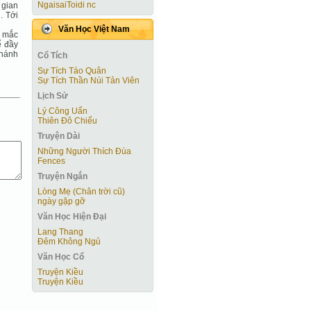
NgaisaiToidi nc
 gian
. Tới
Văn Học Việt Nam
i mắc
ể đầy
Thánh
Cổ Tích
Sự Tích Táo Quân
Sự Tích Thần Núi Tản Viên
Lịch Sử
Lý Công Uẩn
Thiên Đô Chiếu
Truyện Dài
Những Người Thích Đùa
Fences
Truyện Ngắn
Lòng Mẹ (Chân trời cũ)
ngày gặp gỡ
Văn Học Hiện Ðại
Lang Thang
Đêm Không Ngủ
Văn Học Cổ
Truyện Kiều
Truyện Kiều