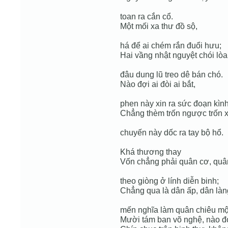
toan ra cắn cổ.
Một mối xa thư đồ sộ,
há để ai chém rắn đuổi hưu;
Hai vầng nhật nguyệt chói lòa
đâu dung lũ treo dê bán chó.
Nào đợi ai đòi ai bắt,
phen này xin ra sức đoạn kình
Chẳng thèm trốn ngược trốn x
chuyến này dốc ra tay bộ hổ.
Khá thương thay
Vốn chẳng phải quân cơ, quâ
theo giòng ở lính diễn binh;
Chẳng qua là dân ấp, dân làn
mến nghĩa làm quân chiêu m
Mười tám ban võ nghệ, nào đợ