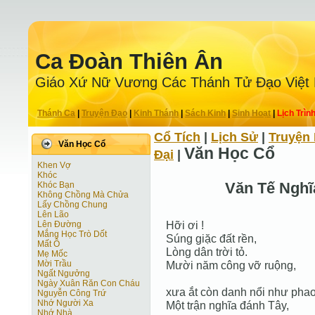
Ca Ðoàn Thiên Ân
Giáo Xứ Nữ Vương Các Thánh Tử Ðạo Việt
Thánh Ca
|
Truyện Ðạo
|
Kinh Thánh
|
Sách Kinh
|
Sinh Hoạt
|
Lịch Trìn
Cổ Tích
|
Lịch Sử
|
Truyện 
Văn Học Cổ
Văn Học Cổ
Ðại
|
Khen Vợ
Khóc
Văn Tế Nghĩ
Khóc Bạn
Không Chồng Mà Chửa
Lấy Chồng Chung
Lên Lão
Hỡi ơi !
Lên Đường
Mắng Học Trò Dốt
Súng giặc đất rền,
Mất Ô
Lòng dân trời tỏ.
Mẹ Mốc
Mời Trầu
Mười năm công vỡ ruộng,
Ngất Ngưởng
Ngày Xuân Răn Con Cháu
xưa ắt còn danh nổi như phao
Nguyễn Công Trứ
Nhớ Người Xa
Một trận nghĩa đánh Tây,
Nhớ Nhà