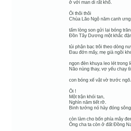
ở với man di rất khổ.
Ôi thôi thôi
Chùa Lão Ngộ năm canh ưng 
tấm lòng son gửi lại bóng tră
Đồn Tây Dương một khắc đặn
tủi phận bạc trôi theo dòng n
Đau đớn mấy, mẹ già ngồi khó
ngọn đèn khuya leo lét trong l
Não nùng thay, vợ yếu chạy t
con bóng xế vật vờ trước ngõ
Ôi !
Một trận khói tan,
Nghìn năm tiết rỡ.
Binh tướng nó hày đóng sôn
còn làm cho bốn phía mây đe
Ông cha ta còn ở đất Đồng Na