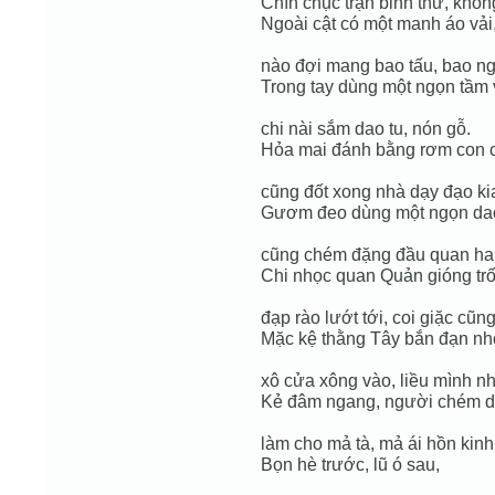
Chín chục trận binh thư, khôn
Ngoài cật có một manh áo vải
nào đợi mang bao tấu, bao ng
Trong tay dùng một ngọn tầm 
chi nài sắm dao tu, nón gỗ.
Hỏa mai đánh bằng rơm con c
cũng đốt xong nhà dạy đạo ki
Gươm đeo dùng một ngọn da
cũng chém đặng đầu quan ha
Chi nhọc quan Quản gióng trố
đạp rào lướt tới, coi giặc cũ
Mặc kệ thằng Tây bắn đạn nhỏ
xô cửa xông vào, liều mình n
Kẻ đâm ngang, người chém d
làm cho mả tà, mả ái hồn kinh
Bọn hè trước, lũ ó sau,