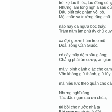
trối kệ tàu thiếc, tàu đồng sún
Những lăm lòng nghĩa sau d
Đâu biết xác phàm vội bỏ.
Một chắc sa trường rằng chữ
nào hay da ngựa bọc thây;
Trăm năm âm phủ ấy chữ quy
xá đợi gươm hùm treo mộ
Đoái sông Cần Giuộc,
cỏ cây mấy dặm sầu giăng;
Chẳng phải án cướp, án gian 
mà vi binh đánh giặc cho cam
Vốn không giữ thành, giữ lũy 
mà hiệu lực theo quân cho đá
Nhưng nghĩ rằng
Tấc đấc ngọn rau ơn chúa,
tài bồi cho nước nhà ta
Bát cơm manh áo ở đời,