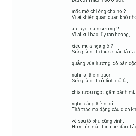
mắc mớ chi ông cha nó ?
Vì ai khiến quan quân khó nh
ăn tuyết nằm sương ?
Vì ai xui hào lũy tan hoang,
xiêu mưa ngà gió ?
Sống làm chi theo quân tả đạ
quẳng vùa hương, xô bàn độ
nghĩ lại thêm buồn;
Sống làm chi ở lính mả tà,
chia rượu ngọt, gặm bánh mì,
nghe càng thêm hổ.
Thà thác mà đặng câu dịch kh
về sau tổ phụ cũng vinh,
Hơn còn mà chịu chữ đầu Tây