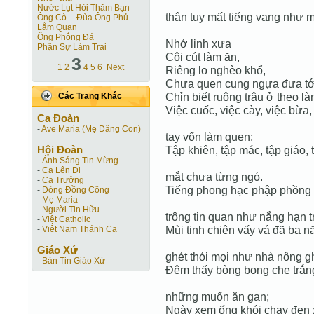
Nước Lụt Hỏi Thăm Bạn
thân tuy mất tiếng vang như 
Ông Cò -- Đùa Ông Phủ --
Lắm Quan
Ông Phỗng Đá
Nhớ linh xưa
Phận Sự Làm Trai
Côi cút làm ăn,
3
1
2
4
5
6
Next
Riêng lo nghèo khổ,
Chưa quen cung ngựa đưa tớ
Chỉn biết ruộng trâu ở theo là
Các Trang Khác
Việc cuốc, việc cày, việc bừa,
Ca Ðoàn
-
Ave Maria (Mẹ Dâng Con)
tay vốn làm quen;
Hội Ðoàn
Tập khiên, tập mác, tập giáo, 
-
Ánh Sáng Tin Mừng
-
Ca Lên Đi
mắt chưa từng ngó.
-
Ca Trưởng
Tiếng phong hạc phập phồng
-
Dòng Đồng Công
-
Mẹ Maria
-
Người Tin Hữu
trông tin quan như nắng hạn 
-
Việt Catholic
Mùi tinh chiên vấy vá đã ba n
-
Việt Nam Thánh Ca
Giáo Xứ
ghét thói mọi như nhà nông gh
-
Bản Tin Giáo Xứ
Đêm thấy bòng bong che trắn
những muốn ăn gan;
Ngày xem ống khói chạy đen x