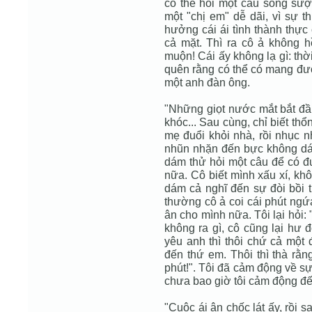
có thể hỏi một câu sống sượ
một "chị em" dễ dãi, vì sự 
hưởng cái ái tình thành thực 
cả mặt. Thì ra cô ả không 
muộn! Cái ấy không lạ gì: th
quên rằng có thể có mang đượ
một anh đàn ông.
"Những giọt nước mắt bắt đầu
khóc... Sau cùng, chỉ biết thổn
mẹ đuổi khỏi nhà, rồi nhục nh
nhũn nhặn đến bực không dám
dám thử hỏi một câu để có 
nữa. Cô biết mình xấu xí, kh
dám cả nghĩ đến sự đòi bồi t
thường cô ả coi cái phút ngứa
ân cho mình nữa. Tôi lại hỏi: 
không ra gì, cô cũng lại hư 
yêu anh thì thôi chứ cả một 
đến thứ em. Thôi thì thà rằn
phút!". Tôi đã cảm động về sự
chưa bao giờ tôi cảm động đế
"Cuộc ái ân chốc lát ấy, rồi s