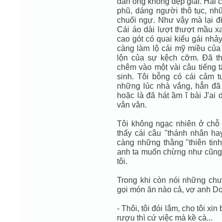
đàn ông không đẹp giai. Hai 
phũ, dáng người thô tục, nh
chuối ngự. Như vậy mà lại đi
Cái áo dài lượt thượt mầu xan
cao gót có quai kiểu gái nhả
càng làm lộ cái mỹ miều của 
lộn của sự kệch cỡm. Ðã thế,
chêm vào một vài câu tiếng t
sinh. Tôi bỗng có cái cảm
những lúc nhà vắng, hẳn đã 
hoặc là đã hát ầm ĩ bài J'ai 
vân vân.
Tôi không ngạc nhiên ở chỗ 
thấy cái câu "thánh nhân ha
càng những thằng "thiên tinh
anh ta muốn chừng như cũng đ
tôi.
Trong khi còn nói những ch
gọi món ăn nào cả, vợ anh D
- Thôi, tôi đói lắm, cho tôi xin
rượu thì cứ việc mà kề cà...