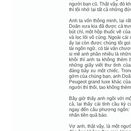
người bạn cũ. Thật vậy, đó kh
thì tôi nhớ lại tất cả những đ
Anh ta vốn thông minh, lại r
Doãn xưa kia đã được cả trườ
bút chì, một hộp thuốc vẽ củ
và lọc lõi vô cùng. Ngoài cái
ấy lại còn được chúng tôi gọ
tài ngôn ngữ, có tài văn chươ
si mê anh phần nhiều là những
khôi thì anh ta không thèm 
những giấy viết thư tình củ
đáng bảy xu một chiếc. Tron
gớm của chúng bạn, anh Doã
Peugeot grand luxe khác củ
người thì thôi, tao không thèm
Bây giờ thấy anh ngồi với mộ
cả, lại thấy cái tính cầu kỳ
ngay đến câu phương ngôn: "
nhãn tiền quả báo.
Vợ anh, thật vậy, là một ngư