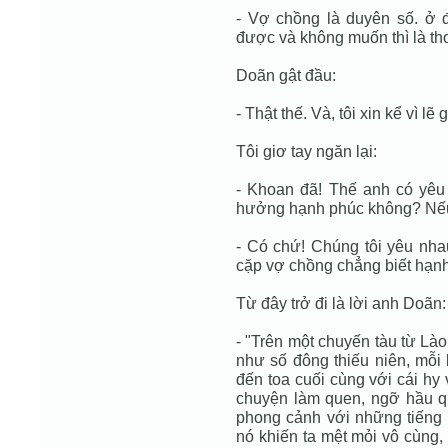
- Vợ chồng là duyên số. ở 
được và không muốn thì là tho
Doãn gật đầu:
- Thật thế. Và, tôi xin kể vì lẽ g
Tôi giơ tay ngăn lại:
- Khoan đã! Thế anh có yê
hưởng hạnh phúc không? Nếu
- Có chứ! Chúng tôi yêu n
cặp vợ chồng chẳng biết hạnh p
Từ đây trở đi là lời anh Doãn:
- "Trên một chuyến tàu từ Là
như số đông thiếu niên, mỗi k
đến toa cuối cùng với cái hy
chuyện làm quen, ngỡ hầu q
phong cảnh với những tiếng 
nó khiến ta mệt mỏi vô cùng,