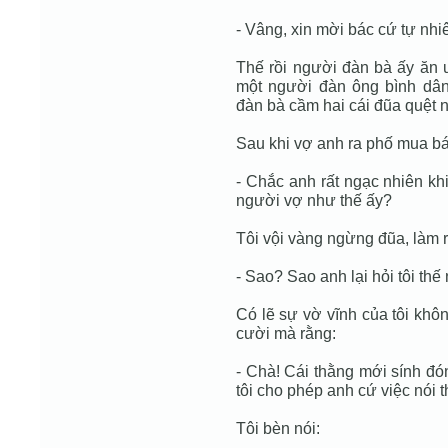
- Vâng, xin mời bác cứ tự nhiê
Thế rồi người đàn bà ấy ăn
một người đàn ông bình dân
đàn bà cầm hai cái đũa quệt 
Sau khi vợ anh ra phố mua bá
- Chắc anh rất ngạc nhiên khi
người vợ như thế ấy?
Tôi vội vàng ngừng đũa, làm 
- Sao? Sao anh lại hỏi tôi thế
Có lẽ sự vờ vĩnh của tôi kh
cười mà rằng:
- Chà! Cái thằng mới sính đón
tôi cho phép anh cứ việc nói 
Tôi bèn nói: