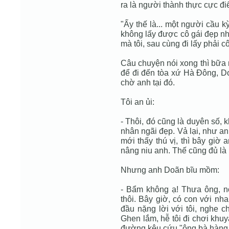
ra là người thành thực cực đi
"Ấy thế là... một người cầu k
không lấy được cô gái đẹp nhấ
mà tôi, sau cùng đi lấy phải c
Câu chuyện nói xong thì bữa 
để đi đến tòa xứ Hà Ðông, D
chờ anh tại đó.
Tôi an ủi:
- Thôi, đó cũng là duyên số, k
nhân ngãi đẹp. Vả lại, như an
mới thấy thú vị, thì bây giờ 
nâng niu anh. Thế cũng đủ là
Nhưng anh Doãn bĩu mồm:
- Bẩm không ạ! Thưa ông, nó
thôi. Bây giờ, có con với nha
đầu nặng lời với tôi, nghe c
Ghen lắm, hễ tôi đi chơi khu
đường kêu cứu "ông bà hàng p