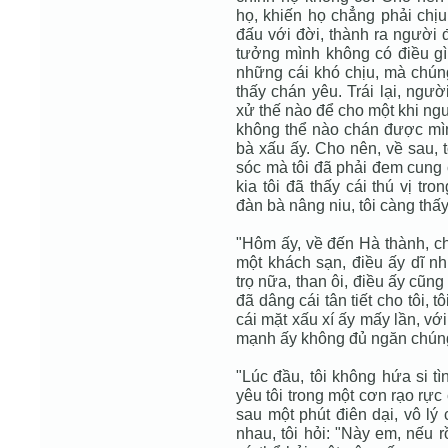
họ, khiến họ chẳng phải chị
đấu với đời, thành ra người 
tưởng mình không có điều gì
những cái khó chịu, mà chún
thấy chán yêu. Trái lại, ngư
xử thế nào để cho một khi ng
không thể nào chán được mìn
bà xấu ấy. Cho nên, về sau,
sóc mà tôi đã phải đem cung 
kia tôi đã thấy cái thú vị tr
đàn bà nâng niu, tôi càng thấ
"Hôm ấy, về đến Hà thành, c
một khách sạn, điều ấy dĩ nh
trọ nữa, than ôi, điều ấy cũng
đã dâng cái tân tiết cho tôi, 
cái mặt xấu xí ấy mấy lần, vớ
mạnh ấy không đủ ngăn chúng 
"Lúc đầu, tôi không hứa si 
yêu tôi trong một cơn rạo rực 
sau một phút điên dại, vô lý 
nhau, tôi hỏi: "Này em, nếu r