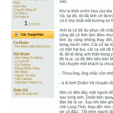
nào.
Phúc
chán nản
Chảy Đi Sông Ơi
Khi ra khỏi vườn hoa của tòa 
Chí Phèo I
Và, tại đó, tôi đã tình cờ đ
Chí Phèo II
cũ ở lớp nhất một trường sơ 
1
2
3
4
5
6
Anh ta có bộ âu phục rất chải
cũng đã có tính làm đỏm như 
Các Trang Khác
tính ấy cũng không thay đổ
Ca Ðoàn
trong mười năm. Cái cổ áo kh
-
Ave Maria (Mẹ Dâng Con)
có một hạt bụi, cái ca vát rất
Hội Ðoàn
tế, đủ tỏ rằng anh thận trọn
-
Ánh Sáng Tin Mừng
tôi là ai, và đã đến bên bàn t
-
Ca Lên Đi
hỏi chuyện một khách lạ chưa
-
Ca Trưởng
-
Dòng Đồng Công
-
Mẹ Maria
- Thưa ông, ông chắc còn nhớ t
-
Người Tin Hữu
-
Việt Catholic
- à à! Anh Doãn! Vẽ chuyện lắ
-
Việt Nam Thánh Ca
Giáo Xứ
Mới có đến đấy, một người đ
-
Bản Tin Giáo Xứ
sau lưng anh. Doãn bèn quay lạ
đàn bà là vợ. Sau khi kéo gh
chè Long Tỉnh, thạo đời như
vợ cô đầu". Tôi nhìn người đà