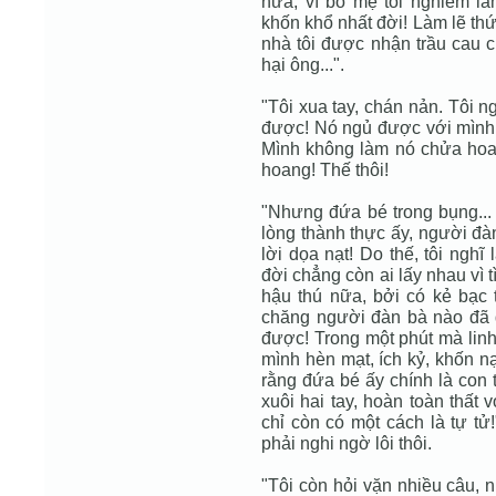
nữa, vì bố mẹ tôi nghiêm l
khốn khổ nhất đời! Làm lẽ thứ
nhà tôi được nhận trầu cau c
hại ông...".
"Tôi xua tay, chán nản. Tôi n
được! Nó ngủ được với mình 
Mình không làm nó chửa hoan
hoang! Thế thôi!
"Nhưng đứa bé trong bụng...
lòng thành thực ấy, người đà
lời dọa nạt! Do thế, tôi nghĩ 
đời chẳng còn ai lấy nhau vì 
hậu thú nữa, bởi có kẻ bạc t
chăng người đàn bà nào đã 
được! Trong một phút mà linh 
mình hèn mạt, ích kỷ, khốn nạ
rằng đứa bé ấy chính là con 
xuôi hai tay, hoàn toàn thất v
chỉ còn có một cách là tự tử
phải nghi ngờ lôi thôi.
"Tôi còn hỏi vặn nhiều câu, n