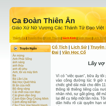
Ca Ðoàn Thiên Ân
Giáo Xứ Nữ Vương Các Thánh Tử Ðạo Việt
Thánh Ca
|
Truyện Ðạo
|
Kinh Thánh
|
Sách Kinh
|
Sinh Hoạt
|
Lịch Trìn
Cổ Tích
|
Lịch Sử
|
Truyện 
Truyện Ngắn
Ðại
|
Văn Học Cổ
Ăn mừng
Anh Phải Sống
Lấy vợ
ánh sáng
anh thùy
anh đỏ phụ
Anh, tôi và máy tính
Vì có "việc quan", bữa ấy tô
Ba
Bà Lão Lòa
vào công đường lúc 9 giờ s
Bài Học Quét Nhà
chiếc ghế dài mãi cho đến 11
Bí ẩn của mốt
Bộ răng vàng
thông lệ thiêng liêng của nư
Cái chết của con Mực
nhăn nhó, sự gắt gỏng, để mà,
Cái ghen đàn ông
lại để cụ tiếp một lần nữa. 
Cánh Ðàn Ông Chúng Mình
Cánh đồng bất tận
dân hiểu rõ cái quyền hạn v
Cầu Chúc Hai Người Hạnh