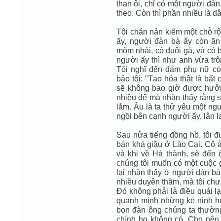
than ôi, chỉ có một người đà
theo. Còn thì phần nhiều là d
Tôi chán nản kiếm một chỗ rộng
ấy, người đàn bà ấy còn ăn 
mõm nhái, có đuôi gà, và có 
người ấy thì như anh vừa trô
Tôi nghĩ đến đám phụ nữ có 
bảo tôi: "Tạo hóa thật là bấ
sẽ không bao giờ được hưởn
nhiều để mà nhận thấy rằng s
lắm. Âu là ta thử yêu một ngư
ngồi bên cạnh người ấy, lân l
Sau nửa tiếng đồng hồ, tôi đ
bán khá giầu ở Lào Cai. Cô ả
và khi về Hà thành, sẽ đến 
chúng tôi muốn có một cuộc gi
lại nhận thấy ở người đàn bà
nhiều duyên thầm, mà tôi chư
Ðó không phải là điều quái l
quanh mình những kẻ nịnh hó
bọn đàn ông chúng ta thườn
chính họ không có. Cho nên 