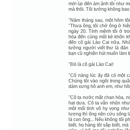
mới lại đến ám ảnh tôi như m
mà thôi. Tôi tưởng không bao
"Năm tháng sau, một hôm tô
"Thưa ông, tôi chờ ông ở hi
ngày 20. Tính mệnh tôi ở tro
hóa đến cùng một kẻ khốn khổ
đến cô gái Lào Cai nữa. Nhất
tưởng người viết thư là đàn
bạn cũ nghiện hút muốn làm ti
"Ðó là cô gái Lào Cai!
"Cô nàng lúc ấy đã có một cá
Chúng tôi vào ngồi trong quầ
dám xưng hô anh em, như hồi
"Cô ta nước mắt chan hòa, nói
hạt dưa. Cô ta vẫn nhũn như 
một mối tình vô hy vọng như
lượng thì ông nên cứu sống lấ
là con ông... Nếu không tôi ph
biết, họ hàng tôi sắp biết, m