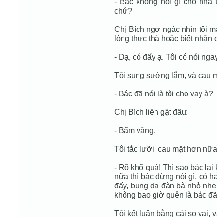
- Bác không nói gì cho nhà t
chứ?
Chị Bích ngơ ngác nhìn tôi mã
lòng thực thà hoặc biết nhận 
- Dạ, có đấy ạ. Tôi có nói ng
Tôi sung sướng lắm, và cau m
- Bác đã nói là tôi cho vay à?
Chị Bích liền gật đầu:
- Bẩm vâng.
Tôi tắc lưỡi, cau mặt hơn nữa,
- Rõ khổ quá! Thì sao bác lại
nữa thì bác đừng nói gì, có h
đấy, bụng dạ đàn bà nhỏ nhen 
không bao giờ quên là bác đã
Tôi kết luận bằng cái so vai, v