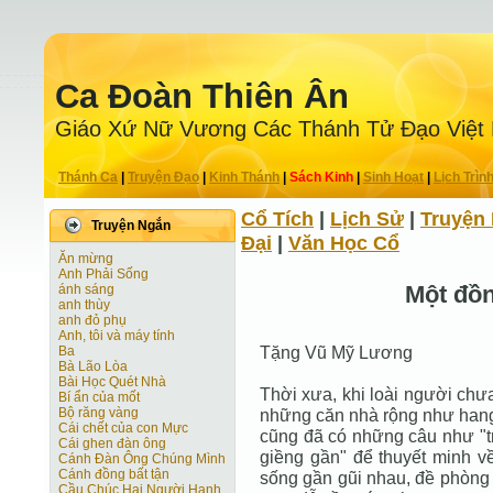
Ca Ðoàn Thiên Ân
Giáo Xứ Nữ Vương Các Thánh Tử Ðạo Việt
Thánh Ca
|
Truyện Ðạo
|
Kinh Thánh
|
Sách Kinh
|
Sinh Hoạt
|
Lịch Trìn
Cổ Tích
|
Lịch Sử
|
Truyện 
Truyện Ngắn
Ðại
|
Văn Học Cổ
Ăn mừng
Anh Phải Sống
Một đồ
ánh sáng
anh thùy
anh đỏ phụ
Anh, tôi và máy tính
Tặng Vũ Mỹ Lương
Ba
Bà Lão Lòa
Bài Học Quét Nhà
Thời xưa, khi loài người chư
Bí ẩn của mốt
Bộ răng vàng
những căn nhà rộng như hang 
Cái chết của con Mực
cũng đã có những câu như "t
Cái ghen đàn ông
giềng gần" để thuyết minh về
Cánh Ðàn Ông Chúng Mình
Cánh đồng bất tận
sống gần gũi nhau, đề phòng 
Cầu Chúc Hai Người Hạnh