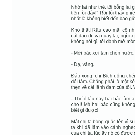
Nhớ lại như thế, tôi bỗng lại g
tiền rồi đây!" Rồi tôi thấy ph
nhất là không biết đến bao giờ
Khổ thật! Râu cạo mãi cố nhi
cất dao đi, và quay lại, ngồi 
không nói gì, tôi đành mở mồ
- Mời bác xơi tạm chén nước.
- Dạ, vâng.
Đáp xong, chị Bích uống ch
đói lắm. Chẳng phải là một kẻ
thẹn về cái lãnh đạm của tôi. 
- Thế ít lâu nay hai bác làm
chơi! Mà hai bác cũng không 
biết gì được!
Mắt chị ta bỗng quắc lên vì 
ta khi đã lâm vào cảnh nghèo
của chị ta, lúc ấy nó có được c