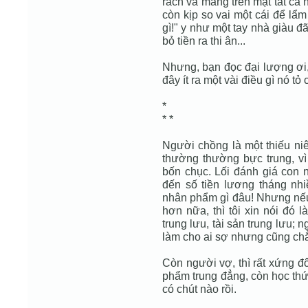
rách và mang trên mặt tất cả n
còn kịp so vai một cái để lẩm
gì!" y như một tay nhà giàu đ
bỏ tiền ra thi ân...
Nhưng, bạn đọc đại lượng ơi,
đây ít ra một vài điều gì nó tỏ
*
* *
Người chồng là một thiếu niên
thường thường bực trung, vì
bốn chục. Lối đánh giá con n
đến số tiền lương tháng nhi
nhân phẩm gì đâu! Nhưng nếu 
hơn nữa, thì tôi xin nói đó 
trung lưu, tài sản trung lưu; 
làm cho ai sợ nhưng cũng chẳ
Còn người vợ, thì rất xứng đ
phẩm trung đẳng, còn học thức
có chút nào rồi.