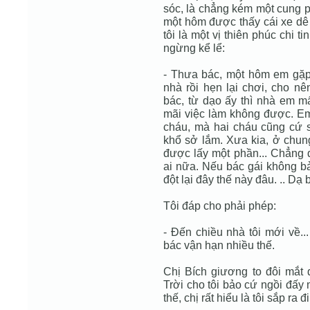
sóc, là chẳng kém một cung p
một hôm được thấy cái xe dê 
tôi là một vị thiên phúc chi 
ngừng kể lể:
- Thưa bác, một hôm em gặp
nhà rồi hẹn lại chơi, cho 
bác, từ dạo ấy thì nhà em mấ
mãi việc làm không được. Em 
cháu, mà hai cháu cũng cứ sà
khổ sở lắm. Xưa kia, ở chun
được lấy một phần... Chẳng 
ai nữa. Nếu bác gái không b
đột lại đây thế này đâu. .. Dạ
Tôi đáp cho phải phép:
- Đến chiều nhà tôi mới về...
bác vận hạn nhiều thế.
Chị Bích giương to đôi mắt
Trời cho tôi bảo cứ ngồi đấy 
thế, chị rất hiểu là tôi sắp ra đ