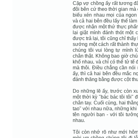
Cặp vợ chồng ấy rất tương đắ
đôi bên cứ theo thời gian mà
biếu xén nhau mọi của ngon v
và cả hai bên đều lấy thế làm 
được nhận một thứ thực phẩm 
lại giật mình đánh thót một 
được trả lại, tôi cũng chỉ th
sướng một cách rất thành thực,
chúng tôi vui lòng tự mình 
chân thật. Không bao giờ chún
khổ nhau, và chỉ có thể tử t
mà thôi. Điều chẳng cần nói 
ấy, thì cả hai bên đều mắc n
đánh thăng bằng được cột thu 
Do những lẽ ấy, trước còn xư
một thời kỳ "bác bác tôi tôi" 
chân tay. Cuối cùng, hai thằn
tao" với nhau nữa, những khi
tên người bạn - với tôi tưởn
nhau.
Tôi còn nhớ rõ như mới hôm 
mời vợ chồng chúng tôi đi 