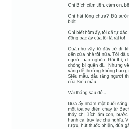
Chị Bích cầm tiền, cảm ơn, bẽ
Chị hài lòng chưa? Đủ sướng
biết.
Chỉ biết hôm ấy, tôi đã tự đắc 
đồng bạc ấy của tôi là rất to!
Quả như vậy, từ đấy trở đi, 
đến cửa nhà tôi nữa. Tôi đã 
người bạn nghèo. Rồi thì, c
chóng bị quên đi... Nhưng về
vàng dễ thường không bao gi
Siếu mẫu, dẫu rằng người thi
của Siếu mẫu.
Vài tháng sau đó...
Bữa ấy nhằm một buổi sáng c
một toa xe điện chạy từ Bạ
thấy chị Bích ẵm con, bước
hành cái truỵ lạc chủ nghĩa. 
rượu, hút thuốc phiện, đùa g