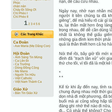
nạn, dễ cầu cứu nhau.
Phúc
chán nản
Chảy Đi Sông Ơi
Ngày nay, nhờ nạn nhân mã
Chí Phèo I
người ít tiền chúng ta đã kh
Chí Phèo II
giềng", để mà hiểu rõ cái gì l
1
2
3
4
5
6
ta, lại thân mật hơn ông lán
trọng nhau, để dễ cần dùng l
nhất là không thể giấu giế
Các Trang Khác
những gia đình kim thời phải
Ca Ðoàn
quả là thân thiết hơn cả họ h
-
Ave Maria (Mẹ Dâng Con)
Hội Ðoàn
Nói thế rồi, bây giờ tôi mới 
-
Ánh Sáng Tin Mừng
đình đã "trạch lân xử" với gia
-
Ca Lên Đi
thứ cho tôi, vì tôi đã là một k
-
Ca Trưởng
-
Dòng Đồng Công
-
Mẹ Maria
*
-
Người Tin Hữu
* *
-
Việt Catholic
-
Việt Nam Thánh Ca
Kể từ khi ấy đến nay, tính r
Giáo Xứ
chung đụng nhau một thời gia
-
Bản Tin Giáo Xứ
dọn nhà đi một phương, đã bố
buổi mà ai cũng sống hấp tấp
đáng ghi nhớ thế nào đi nữa,
đi... Có phải thế không? Cho