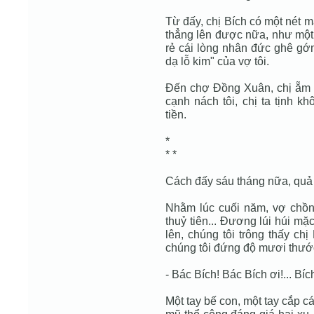
Từ đấy, chị Bích có một nét mặ
thẳng lên được nữa, như một c
rẻ cái lòng nhân đức ghê gớm
dạ lỗ kim" của vợ tôi.
Đến chợ Đồng Xuân, chị ẵm c
cạnh nách tôi, chị ta tịnh
tiền.
*
* *
Cách đấy sáu tháng nữa, quả 
Nhằm lúc cuối năm, vợ chồn
thuỷ tiên... Đương lúi húi mặ
lên, chúng tôi trông thấy ch
chúng tôi đứng độ mươi thước.
- Bác Bích! Bác Bích ơi!... Bíc
Một tay bế con, một tay cắp cá