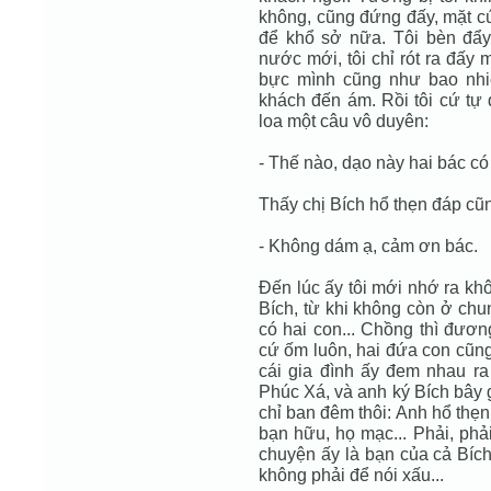
không, cũng đứng đấy, mặt cú
để khổ sở nữa. Tôi bèn đẩy
nước mới, tôi chỉ rót ra đấy
bực mình cũng như bao nhi
khách đến ám. Rồi tôi cứ tự 
loa một câu vô duyên:
- Thế nào, dạo này hai bác có
Thấy chị Bích hổ thẹn đáp cũn
- Không dám ạ, cảm ơn bác.
Đến lúc ấy tôi mới nhớ ra khô
Bích, từ khi không còn ở chu
có hai con... Chồng thì đươn
cứ ốm luôn, hai đứa con cũng
cái gia đình ấy đem nhau ra
Phúc Xá, và anh ký Bích bây 
chỉ ban đêm thôi: Anh hổ thẹn
bạn hữu, họ mạc... Phải, phải
chuyện ấy là bạn của cả Bích,
không phải để nói xấu...