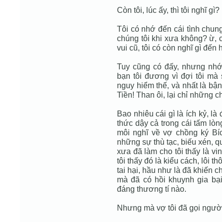
Còn tôi, lúc ấy, thì tôi nghĩ gì?
Tôi có nhớ đến cái tình chu
chúng tôi khi xưa không? ừ, c
vui cũ, tôi có còn nghĩ gì đến
Tuy cũng có đấy, nhưng nhớ 
bạn tôi đương vì đợi tôi mà 
nguy hiểm thế, và nhất là bận
Tiền! Than ôi, lại chỉ những c
Bao nhiêu cái gì là ích kỷ, là
thức dậy cả trong cái tấm lòn
môi nghĩ về vợ chồng ký Bíc
những sự thù tạc, biếu xén, q
xưa đã làm cho tôi thấy là vi
tôi thấy đó là kiểu cách, lôi th
tai hại, hầu như là đã khiến c
mà đã có hồi khuynh gia bại
đáng thương tí nào.
Nhưng mà vợ tôi đã gọi người 