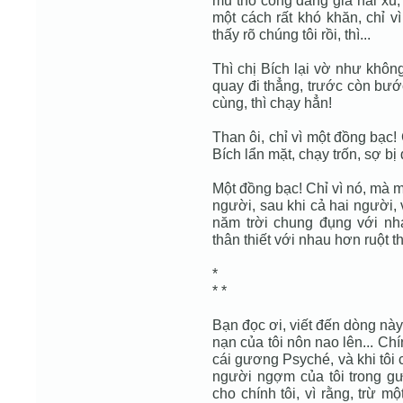
mũ thổ công đáng giá hai xu, t
một cách rất khó khăn, chỉ v
thấy rõ chúng tôi rồi, thì...
Thì chị Bích lại vờ như khôn
quay đi thẳng, trước còn bướ
cùng, thì chạy hẳn!
Than ôi, chỉ vì một đồng bạc!
Bích lẩn mặt, chạy trốn, sợ bị đ
Một đồng bạc! Chỉ vì nó, mà 
người, sau khi cả hai người,
năm trời chung đụng với nha
thân thiết với nhau hơn ruột th
*
* *
Bạn đọc ơi, viết đến dòng này,
nạn của tôi nôn nao lên... Chí
cái gương Psyché, và khi tôi 
người ngợm của tôi trong gươ
cho chính tôi, vì rằng, trừ mộ