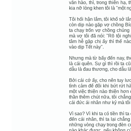
văn hào, thì, trong thiên hạ,
kia nỡ lòng khen tôi là "một ng
Tôi hối hận lắm, tôi khổ sở lắ
còn dịp nào gặp vợ chồng Bíc
ta chạy trốn vợ chồng chúng 
mà vợ tôi đã nói: "Rõ tội ng
tâm hễ gặp chị ấy thì thế nà
vào dịp Tết này".
Nhưng mà từ bấy đến nay, thờ
là cái quên. Sự gì thì rồi ta 
dẫu là đau thương, cho dẫu là
Bởi cái cớ ấy, cho nên tuy l
tình cảm để đôi khi bứt rứt h
một việc thiện nào thiện hơn 
thần thêm chút nữa, tôi chẳng
cái đức ái nhân như kỷ mà tôi 
Vì sao? Vì khi ta có tiền thì 
đến cái nhân, thì ta lại chẳn
những vòng chạy trong đèn cù
nào khác được, nếu không cứ