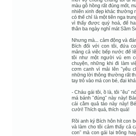
màu gỗ hồng rất đúng mốt, mà
nhiên xinh đẹp khác thường nh
có thể chỉ là một tiên nga tr
vì thấy được quý hoá, để hai
thân ba ngày nghỉ mát Sầm S
Nhưng mà... cảm động và đáng
Bích đối với con tôi, đứa c
mảng cả việc bếp nước để lên
tôi như một người vú em có
chuyện, những khi đi làm vi
cơm canh vì mải lên "yêu ch
những lời thông thường rất th
tay trỏ vào má con bé, đại kh
- Cháu gái tôi, ồ là, tôi "êu" 
má bánh "đúng" này này! Bác
cái cằm quả táo này này! Bé 
cười! Thích quá, thích quá!
Rồi anh ký Bích hôn hít con b
và làm cho tôi cảm thấy cả c
con" mà con gái lại trông ha