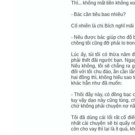
Thì... không mất tiền không x
- Bác cần tiêu bao nhiêu?
Cố nhiên là chị Bích nghĩ mãi
- Nếu được bác giúp cho độ 
chồng tôi cũng đỡ phải lo tro
Lúc ấy, túi tôi có thừa năm 
phải thết đãi người bạn. Ngay 
Nếu không, tôi sẽ chẳng ra g
đối với tôi chu đáo, ân cần lắ
hai đồng thì, không hiểu sao t
khác hẳn như đã muốn:
- Thôi đây này, có đồng bạc 
tuy vậy dạo này cũng túng, ch
chứ không phải chuyện nợ nần
Tôi đã dùng cái lối rất cổ đi
nhất cái chuyện sẽ bị quấy nh
còn cho vay thì lại là ít quá,