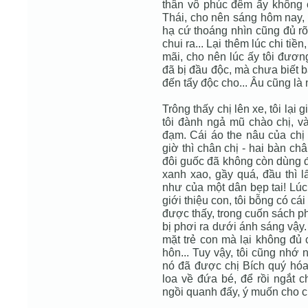
thân vô phúc đêm ấy không 
Thái, cho nên sáng hôm nay, 
hạ cứ thoáng nhìn cũng đủ rõ
chui ra... Lại thêm lúc chi tiề
mãi, cho nên lúc ấy tôi đươn
đã bị đầu độc, mà chưa biết 
đến tẩy độc cho... Âu cũng là
Trông thấy chị lên xe, tôi lại
tôi đành ngả mũ chào chị, và
đạm. Cái áo the nâu của chị 
giờ thì chân chị - hai bàn châ
đôi guốc đã không còn dùng đ
xanh xao, gầy quá, đầu thì l
như của một dân bẹp tai! Lúc
giới thiệu con, tôi bỗng có cá
được thấy, trong cuốn sách p
bị phơi ra dưới ánh sáng vậy.
mặt trẻ con mà lại không đủ 
hôn... Tuy vậy, tôi cũng nhớ 
nó đã được chị Bích quý hóa
loa về đứa bé, để rồi ngắt 
ngồi quanh đấy, ý muốn cho ch