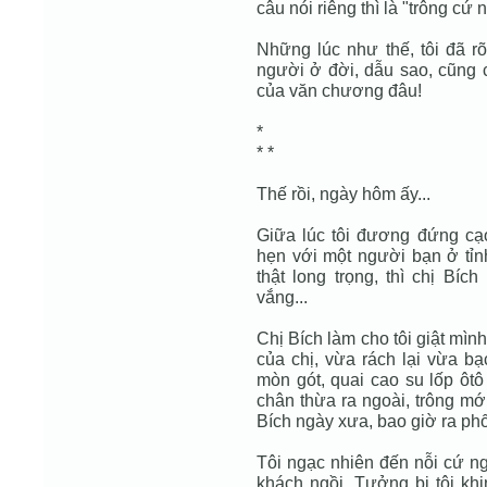
câu nói riêng thì là "trông cứ
Những lúc như thế, tôi đã rõ
người ở đời, dẫu sao, cũng c
của văn chương đâu!
*
* *
Thế rồi, ngày hôm ấy...
Giữa lúc tôi đương đứng cạ
hẹn với một người bạn ở tỉnh
thật long trọng, thì chị Bíc
vắng...
Chị Bích làm cho tôi giật mình
của chị, vừa rách lại vừa bạ
mòn gót, quai cao su lốp ôtô
chân thừa ra ngoài, trông mớ
Bích ngày xưa, bao giờ ra phố
Tôi ngạc nhiên đến nỗi cứ ng
khách ngồi. Tưởng bị tôi khi