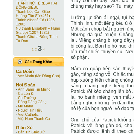
-Hãy coi tao đây! Sức tao 
THÁNH NỮ TÊRÊSA HÀI
chúng mày hay sao? Tụi mày 
ÐỒNG GIÊSU
Thánh Lêô Cả - Giáo
Hoàng Tấn Sĩ (+461)
Lưỡng lự dồn ái ngại, tụi bạ
Thánh Albertô Cả (1206-
Thình lình, một tiếng kêu ú ớ
1280)
Một cảnh chộp bắt người rùng 
Nữ thánh Elisabeth – Hung
Gia Lợi (1207-1231)
Nhưng đã quá muộn. Chàng 
Thánh Cêcilia Đồng Trinh
lại. Miệng chàng bị tọng đầy g
Tử Đạo
bị còng lại. Bọn họ hò hục k
3
1
2
4
lên một chiếc thuyền cũ. Nơi
số phận.
Các Trang Khác
Nằm co quắp trên sàn thuyền
Ca Ðoàn
gào, tiếng sóng vỗ. Chiếc th
-
Ave Maria (Mẹ Dâng Con)
hụp xuống kiến chàng chóng 
Hội Ðoàn
sáng, chàng nghe tiếng th
-
Ánh Sáng Tin Mừng
Patrick rồi kéo chàng lên bờ.
-
Ca Lên Đi
lạ, họ banh miệng, vén mắt 
-
Ca Trưởng
-
Dòng Đồng Công
Lắng nghe những lời đàm thoạ
-
Mẹ Maria
nô lệ của bọn người vô đạo tạ
-
Người Tin Hữu
-
Việt Catholic
-
Việt Nam Thánh Ca
Ông chủ của Patrick không đ
Patrick về làng gần đó, cho
Giáo Xứ
Patrick được lệnh đi theo c
-
Bản Tin Giáo Xứ