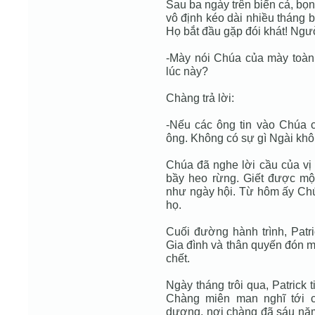
Sau ba ngày trên biển cả, bọn
vô định kéo dài nhiều tháng 
Họ bắt đầu gặp đói khát! Ngườ
-Mày nói Chúa của mày toàn
lúc này?
Chàng trả lời:
-Nếu các ông tin vào Chúa c
ông. Không có sự gì Ngài kh
Chúa đã nghe lời cầu của vị
bầy heo rừng. Giết được một
như ngày hội. Từ hôm ấy Chúa
họ.
Cuối đường hành trình, Patri
Gia đình và thân quyến đón m
chết.
Ngày tháng trôi qua, Patrick 
Chàng miên man nghĩ tới c
dương, nơi chàng đã sáu năm 