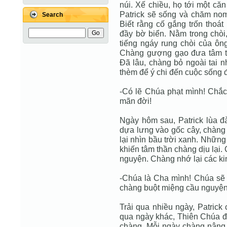
núi. Xế chiều, họ tới một căn
Patrick sẽ sống và chăm nom
Search
Biết rằng cố gắng trốn thoát
đầy bờ biển. Nằm trong chòi
tiếng ngáy rung chòi của ô
Chàng gượng gạo đưa tâm t
Đã lâu, chàng bỏ ngoài tai 
thèm để ý chi đến cuộc sống 
-Có lẽ Chúa phạt mình! Chắc
mãn đời!
Ngày hôm sau, Patrick lùa đ
dựa lưng vào gốc cây, chàng 
lại nhìn bầu trời xanh. Nhữn
khiến tâm thần chàng dịu lại.
nguyện. Chàng nhớ lại các ki
-Chúa là Cha mình! Chúa sẽ 
chàng buột miệng cầu nguyện
Trải qua nhiều ngày, Patrick
qua ngày khác, Thiên Chúa đ
chàng. Mỗi ngày chàng nâng h