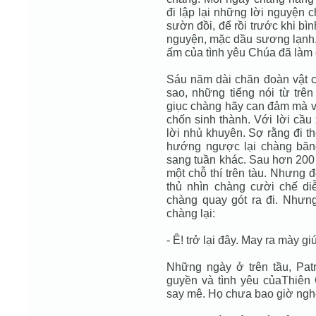
đi lập lại những lời nguyện 
sườn đồi, để rồi trước khi bì
nguyện, mặc dầu sương lạnh,
ấm của tình yêu Chúa đã làm 
Sáu năm dài chăn đoàn vật 
sao, những tiếng nói từ trên
giục chàng hãy can đảm mà vư
chốn sinh thành. Với lời cầu
lời nhủ khuyên. Sợ rằng đi t
hướng ngược lại chàng băng
sang tuần khác. Sau hơn 200 
một chỗ thí trên tàu. Nhưng đ
thủ nhìn chàng cười chế diễ
chàng quay gót ra đi. Nhưng
chàng lại:
- Ê! trở lại đây. May ra mày 
Những ngày ở trên tầu, Patr
guyền và tình yêu củaThiên
say mê. Họ chưa bao giờ nghe