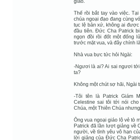
giáo.
Thế rồi bắt tay vào việc. T
chúa ngoại đạo đang cùng với
tục lệ bản xứ, không ai được
đầu tiên. Đức Cha Patrick bi
ngọn đồi rồi đốt một đống lử
trước mặt vua, và đây chính l
Nhà vua bực tức hỏi Ngài:
-Ngươi là ai? Ai sai ngươi tớ
ta?
Không một chút sợ hãi, Ngài tr
-Tôi tên là Patrick Giám
Celestine sai tôi tới nói c
Chúa, một Thiên Chúa nhưng
Ông vua ngoại giáo lộ vẻ tò 
Patrick đã lần lượt giảng về
người, về tình yêu vô hạn củ
lời giảng của Đức Cha Patr