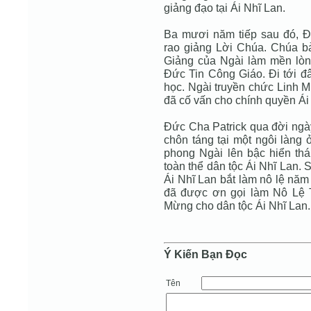
giảng đạo tại Ái Nhĩ Lan.
Ba mươi năm tiếp sau đó, Đ
rao giảng Lời Chúa. Chúa bả
Giảng của Ngài làm mền lòn
Đức Tin Công Giáo. Đi tới đâ
học. Ngài truyền chức Linh M
đã cố vấn cho chính quyền Ái 
Đức Cha Patrick qua đời ngà
chôn táng tại một ngôi làng 
phong Ngài lên bậc hiển th
toàn thể dân tộc Ái Nhĩ Lan. 
Ái Nhĩ Lan bắt làm nô lệ năm 
đã được ơn gọi làm Nô Lệ 
Mừng cho dân tộc Ái Nhĩ Lan.
Ý Kiến Bạn Ðọc
Tên