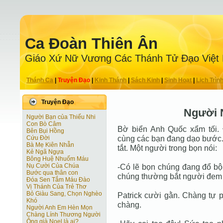
Ca Ðoàn Thiên Ân
Giáo Xứ Nữ Vương Các Thánh Tử Ðạo Việt
Thánh Ca
|
Truyện Ðạo
|
Kinh Thánh
|
Sách Kinh
|
Sinh Hoạt
|
Lịch Trìn
Truyện Ðạo
Người 
Người Bạn của Thiếu Nhi
Con Bò Câm
Bờ biển Anh Quốc xẩm tối. 
Bên Bụi Hồng
cùng các bạn đang dạo bước. 
Cứu Đời
Bà Mẹ Kiên Nhẫn
tắt. Một người trong bọn nói:
Kẻ Ngã Ngựa
Bông Huệ Nhuốm Máu
Nụ Cười Của Chúa
-Có lẽ bọn chúng đang đổ bộ 
Bước qua thân con
chúng thường bắt người đem đ
Đóa Sen Tắm Máu Đào
Vị Thánh Của Trẻ Thơ
Bỏ Giàu Sang, Chọn Nghèo
Patrick cười gằn. Chàng tự p
Khó
chàng.
Người Anh Em Hèn Mọn
Chàng Lính Thương Người
Ông già Noel là ai?