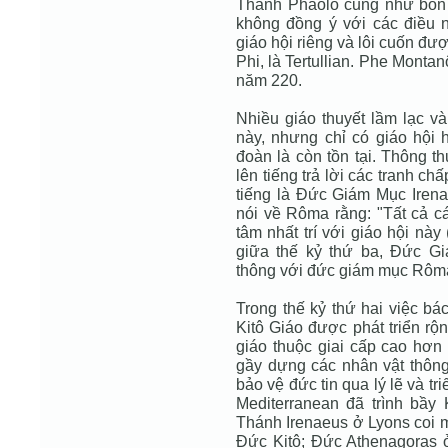
Thánh Phaolô cũng như bốn
không đồng ý với các điều 
giáo hội riêng và lôi cuốn đư
Phi, là Tertullian. Phe Montan
năm 220.
Nhiều giáo thuyết lầm lạc và
này, nhưng chỉ có giáo hộ
đoàn là còn tồn tại. Thông 
lên tiếng trả lời các tranh ch
tiếng là Ðức Giám Mục Irena
nói về Rôma rằng: "Tất cả c
tâm nhất trí với giáo hội này
giữa thế kỷ thứ ba, Ðức Gi
thông với đức giám mục Rôma
Trong thế kỷ thứ hai việc bá
Kitô Giáo được phát triển r
giáo thuộc giai cấp cao hơn
gầy dựng các nhân vật thông 
bảo vệ đức tin qua lý lẽ và t
Mediterranean đã trình bầy K
Thánh Irenaeus ở Lyons coi mọ
Ðức Kitô; Ðức Athenagoras ở