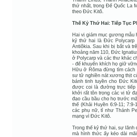
thứ nhất, trong Ðế Quốc La 
theo Ðức Kitô.
Thế Kỷ Thứ Hai: Tiếp Tục P
Hai vị giám mục gương mẫu hy
kỷ thứ hai là Ðức Polycarp 
Antiôkia. Sau khi bị bắt và 
khoảng năm 110, Ðức Ignatius 
ở Polycarp và các thư khác c
- để khuyến khích họ giữ vữn
Hữu ở Rôma đừng tìm cách n
sư tử nghiền nát xương thịt c
bánh tinh tuyền cho Ðức Ki
được coi là đường trực tiếp 
khởi rất tôn trọng các vị tử đ
đạo cầu bầu cho họ trước mặ
thế (Khải Huyền 6:9-11; 7:
các phụ nữ, tỉ như Thánh Per
mạng vì Ðức Kitô.
Trong thế kỷ thứ hai, sự lãnh
mà hình thức ấy kéo dài mã