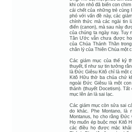
khi còn nhỏ đã biến con chim
cái chết của những trẻ cùng 
phó với vấn đề này, các giá
chính thức mà các ngài tin 
điển (canon), mà sau này đư
của chúng ta ngày nay. Tuy n
Tân Ước vẫn chưa được hoàn
của Chúa Thánh Thần trong
chân lý của Thiên Chúa một c
Các giám mục của thế kỷ t
thuyết, tỉ như sự tin tưởng r
là Ðức Giêsu Kitô chỉ là một 
Kitô Hữu thờ ba chúa chứ k
ngoài Ðức Giêsu là một con
thánh (thuyết Docetism). Tất
mục lên án là sai lạc.
Các giám mục còn sửa sai các
do khác. Phe Montano, là 
Montanus, họ cho rằng Ðức G
Họ muốn ép buộc mọi Kitô H
các điều họ được mặc khải 