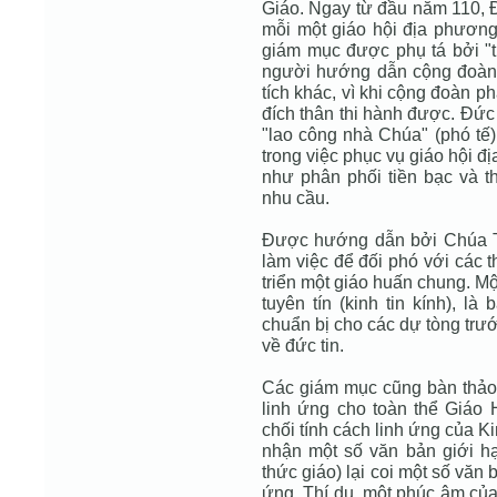
Giáo. Ngay từ đầu năm 110, Ð
mỗi một giáo hội địa phươn
giám mục được phụ tá bởi "tr
người hướng dẫn cộng đoàn 
tích khác, vì khi cộng đoàn p
đích thân thi hành được. Ðứ
"lao công nhà Chúa" (phó tế)
trong việc phục vụ giáo hội đ
như phân phối tiền bạc và 
nhu cầu.
Ðược hướng dẫn bởi Chúa T
làm việc để đối phó với các 
triển một giáo huấn chung. Mộ
tuyên tín (kinh tin kính), l
chuẩn bị cho các dự tòng trư
về đức tin.
Các giám mục cũng bàn thả
linh ứng cho toàn thể Giáo H
chối tính cách linh ứng của 
nhận một số văn bản giới hạn
thức giáo) lại coi một số văn
ứng. Thí dụ, một phúc âm của