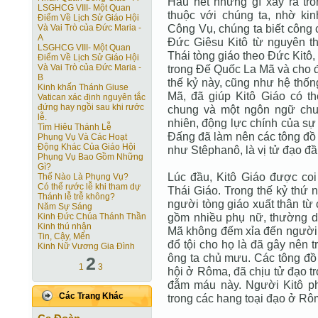
Hầu hết những gì xảy ra tro
LSGHCG VIII- Một Quan
thuộc với chúng ta, nhờ k
Ðiểm Về Lịch Sử Giáo Hội
Công Vụ, chúng ta biết công 
Và Vai Trò của Ðức Maria -
A
Ðức Giêsu Kitô từ nguyên 
LSGHCG VIII- Một Quan
Thái tòng giáo theo Ðức Kitô
Ðiểm Về Lịch Sử Giáo Hội
Và Vai Trò của Ðức Maria -
trong Ðế Quốc La Mã và cho đ
B
thế kỷ này, cũng như hệ thố
Kinh khấn Thánh Giuse
Mã, đã giúp Kitô Giáo có t
Vatican xác định nguyên tắc
đứng hay ngồi sau khi rước
chung và một ngôn ngữ chu
lễ.
nhiên, động lực chính của sự
Tìm Hiêu Thánh Lễ
Ðấng đã làm nên các tông đồ 
Phụng Vụ Và Các Hoạt
Động Khác Của Giáo Hội
như Stêphanô, là vị tử đạo đầu
Phụng Vụ Bao Gồm Những
Gì?
Lúc đầu, Kitô Giáo được co
Thế Nào Là Phụng Vụ?
Có thể rước lễ khi tham dự
Thái Giáo. Trong thế kỷ thứ 
Thánh lễ trễ không?
người tòng giáo xuất thân từ 
Năm Sự Sáng
gồm nhiều phụ nữ, thường d
Kinh Đức Chúa Thánh Thần
Kinh thú nhận
Mã không đếm xỉa đến người
Tin, Cậy, Mến
đổ tội cho họ là đã gây nên 
Kinh Nữ Vương Gia Đình
ông ta chủ mưu. Các tông đồ 
2
1
3
hội ở Rôma, đã chịu tử đạo t
đẫm máu này. Người Kitô phả
Các Trang Khác
trong các hang toại đạo ở Rôm