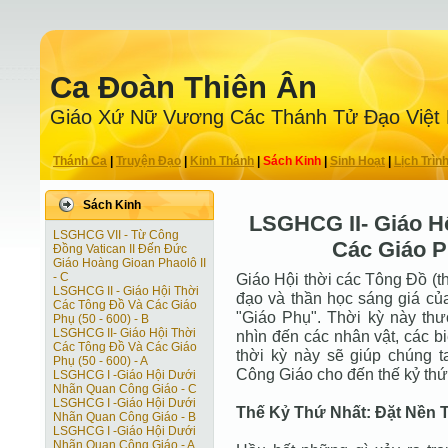
Ca Ðoàn Thiên Ân
Giáo Xứ Nữ Vương Các Thánh Tử Ðạo Việt
Thánh Ca
|
Truyện Ðạo
|
Kinh Thánh
|
Sách Kinh
|
Sinh Hoạt
|
Lịch Trìn
Sách Kinh
LSGHCG II- Giáo H
LSGHCG VII - Từ Công
Các Giáo Ph
Ðồng Vatican II Ðến Ðức
Giáo Hoàng Gioan Phaolô II
- C
Giáo Hội thời các Tông Ðồ (th
LSGHCG II - Giáo Hội Thời
đạo và thần học sáng giá của
Các Tông Ðồ Và Các Giáo
"Giáo Phụ". Thời kỳ này thư
Phụ (50 - 600) - B
LSGHCG II- Giáo Hội Thời
nhìn đến các nhân vật, các b
Các Tông Ðồ Và Các Giáo
thời kỳ này sẽ giúp chúng t
Phụ (50 - 600) - A
Công Giáo cho đến thế kỷ thứ
LSGHCG I -Giáo Hội Dưới
Nhãn Quan Công Giáo - C
LSGHCG I -Giáo Hội Dưới
Thế Kỷ Thứ Nhất: Ðặt Nền 
Nhãn Quan Công Giáo - B
LSGHCG I -Giáo Hội Dưới
Nhãn Quan Công Giáo - A