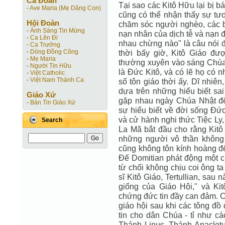
Ca Ðoàn
Tại sao các Kitô Hữu lại bị 
-
Ave Maria (Mẹ Dâng Con)
cũng có thể nhận thấy sự tư
Hội Ðoàn
chăm sóc người nghèo, các b
-
Ánh Sáng Tin Mừng
nạn nhân của dịch tễ và nạn 
-
Ca Lên Đi
nhau chừng nào" là câu nói đ
-
Ca Trưởng
-
Dòng Đồng Công
thời bấy giờ, Kitô Giáo đư
-
Mẹ Maria
thường xuyên vào sáng Chúa 
-
Người Tin Hữu
là Ðức Kitô, và có lẽ họ có 
-
Việt Catholic
-
Việt Nam Thánh Ca
số tôn giáo thời ấy. Dĩ nhiê
dựa trên những hiểu biết sa
Giáo Xứ
gặp nhau ngày Chúa Nhật để
-
Bản Tin Giáo Xứ
sự hiểu biết về đời sống Ðức
và cử hành nghi thức Tiệc L
Search
La Mã bắt đầu cho rằng Kitô
những người vô thần không
cũng không tôn kính hoàng đế
Ðế Domitian phát động một cu
từ chối không chịu coi ông t
sĩ Kitô Giáo, Tertullian, sau 
giống của Giáo Hội," và Kit
chứng đức tin đầy can đảm. C
giáo hội sau khi các tông đồ
tin cho dân Chúa - tỉ như c
Thánh Linus, Thánh Anacletu