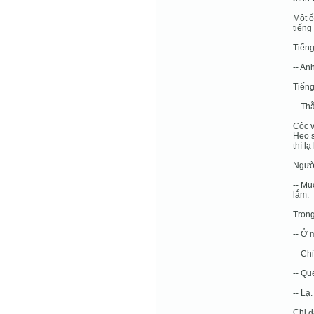
Một ổ
tiếng
Tiếng
-- An
Tiếng
-- Th
Cộc v
Heo s
thì l
Người
-- Mu
lắm.
Trong
-- Ở 
-- Ch
-- Qu
-- Lạ
Chị đ