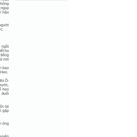
 không
 ngay
hí hậu
người
ớc:
ợ ngồi
ết họ
 tiếng
từ nơi
ơn bao
-Heo.
thì Ô-
trước,
 ổ heo
ã đuổi
ộc lại
nó gặp
àn ông
huyện