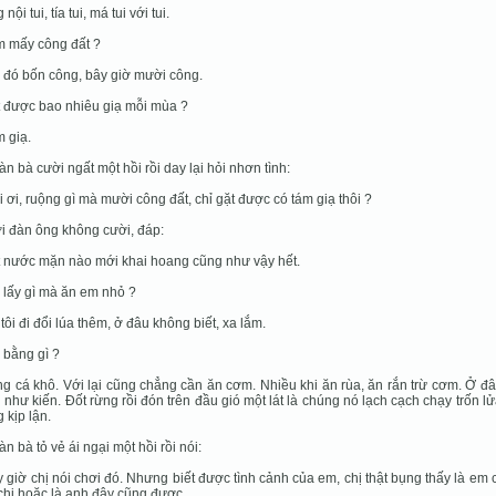
 nội tui, tía tui, má tui với tui.
m mấy công đất ?
i đó bốn công, bây giờ mười công.
t được bao nhiêu giạ mỗi mùa ?
m giạ.
àn bà cười ngất một hồi rồi day lại hỏi nhơn tình:
ời ơi, ruộng gì mà mười công đất, chỉ gặt được có tám giạ thôi ?
 đàn ông không cười, đáp:
t nước mặn nào mới khai hoang cũng như vậy hết.
i lấy gì mà ăn em nhỏ ?
a tôi đi đổi lúa thêm, ở đâu không biết, xa lắm.
i bằng gì ?
ng cá khô. Với lại cũng chẳng cần ăn cơm. Nhiều khi ăn rùa, ăn rắn trừ cơm. Ở đâ
 như kiến. Đốt rừng rồi đón trên đầu gió một lát là chúng nó lạch cạch chạy trốn lử
 kịp lận.
àn bà tỏ vẻ ái ngại một hồi rồi nói:
y giờ chị nói chơi đó. Nhưng biết được tình cảnh của em, chị thật bụng thấy là em 
chị hoặc là anh đây cũng được.