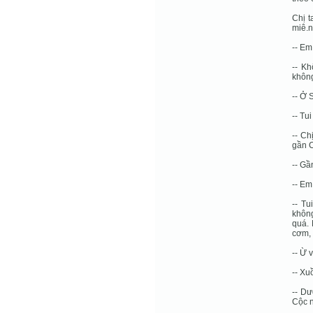
Chị t
miê.n
-- Em
-- K
không
-- Ở 
-- Tu
-- Ch
gần 
-- Gầ
-- Em
-- Tu
không
quá. 
cơm, 
-- Ừ 
-- Xu
-- Dư
Cộc n