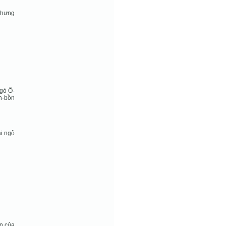
 nhưng
 gò Ô-
n-bồn
ái ngộ
én của