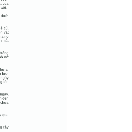
t của
xôi.
à dưới
ê cũ.
on vật
nhà nó
ắn mắt
 trông
bỏ dở
như ai
 tươi
 ngày
g lên
ngay,
m đen
g chứa
y qua
g cây