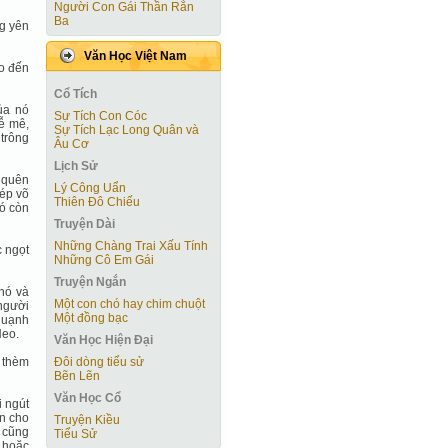
Người Con Gái Thần Rắn
Ba
ng yên
Văn Học Việt Nam
ho đến
Cổ Tích
ủa nó
Sự Tích Con Cóc
dễ mê,
Sự Tích Lạc Long Quân và
trông
Âu Cơ
Lịch Sử
 quên
Lý Công Uẩn
ép võ
Thiên Đô Chiếu
nó còn
Truyện Dài
Những Chàng Trai Xấu Tính
c ngọt
Những Cô Em Gái
Truyện Ngắn
 nó và
Một con chó hay chim chuột
người
Một đồng bạc
 quạnh
Heo.
Văn Học Hiện Ðại
Đôi dòng tiểu sử
 thèm
Bẽn Lẽn
Văn Học Cổ
 ngút
n cho
Truyện Kiều
 cũng
Tiểu Sử
t hoặc