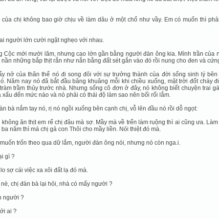
 của chị không bao giờ chịu về làm dâu ở một chổ như vầy. Em có muốn thì phải
ai người lớn cười ngặt nghẹo với nhau.
 Cộc mới mười lăm, nhưng cao lớn gần bằng người đàn ông kia. Mình trần của n
i nần những bắp thịt rắn như nắn bằng đất sét gắn vào đó rồi nung cho đen và cứn
y nở của thân thể nó đi song đôi với sự trưởng thành của đời sống sinh lý bên
ó. Năm nay nó đã bắt đầu bâng khuâng mỗi khi chiều xuống, mặt trời đốt cháy đ
tràm trầm thủy trước nhà. Nhưng sống cô đơn ở đây, nó không biết chuyện trai g
à xấu đến mức nào và nó phải có thái độ làm sao nên bối rối lắm.
àn bà nắm tay nó, rị nó ngồi xuống bên cạnh chị, vỗ lên đầu nó rồi dỗ ngọt:
ị không ăn thịt em rể chị đâu mà sợ. Mầy mà về trển làm ruộng thì ai cũng ưa. Làm
 ba năm thì má chị gả con Thôi cho mầy liền. Nói thiệt đó mà.
 muốn trốn theo qua dữ lắm, người đàn ông nói, nhưng nó còn nga.i.
i gì ?
 lo sợ cái việc xa xôi đất lạ đó mà.
 nè, chị đàn bà lại hỏi, nhà có mấy người ?
n người ?
với ai ?