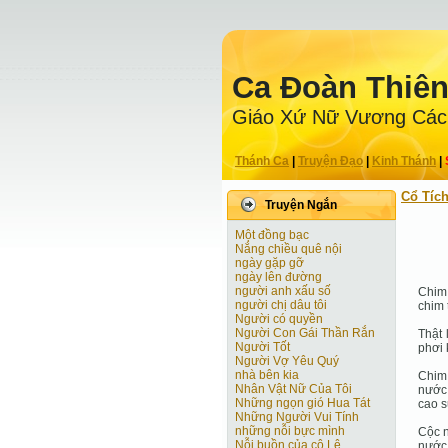
Ca Ðoàn Thiê
Giáo Xứ Nữ Vương Các
Thánh Ca
|
Truyện Ðạo
|
Kinh Thánh
|
Cổ Tíc
Truyện Ngắn
Một đồng bạc
Nắng chiều quê nội
ngày gặp gỡ
ngày lên đường
người anh xấu số
Chim 
người chị dâu tôi
chim 
Người có quyền
Người Con Gái Thần Rắn
Thật 
Người Tốt
phơi 
Người Vợ Yêu Quý
nhà bên kia
Chim 
Nhân Vật Nữ Của Tôi
nước 
Những ngọn gió Hua Tát
cao s
Những Người Vui Tính
những nỗi bực mình
Cộc n
Nỗi buồn của cô Lê
nước 