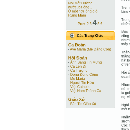
Nói Một Ðường
nước, ba ông...
Trên 
Ở một nơi lộng gió
lặng 
Rừng Mắm
Trong
4
Prev
2
3
5
6
những
Màu 
Các Trang Khác
cũng 
nhưng
thấy 
Ca Ðoàn
-
Ave Maria (Mẹ Dâng Con)
Thằng
thằng
Hội Ðoàn
hát b
-
Ánh Sáng Tin Mừng
ở trê
-
Ca Lên Đi
-
Ca Trưởng
Hồi ấ
-
Dòng Đồng Công
quanh
-
Mẹ Maria
-
Người Tin Hữu
Nhưng
-
Việt Catholic
nó, m
-
Việt Nam Thánh Ca
ta gọ
nọ, v
Giáo Xứ
-
Bản Tin Giáo Xứ
Nghĩ
một t
Những
sương
Cộc 
thích