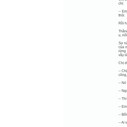
chị:
-- Em
thôi.
Rồi h
Thằng
u, nổ
Sự nẩ
của n
rừng 
vầy l
Chị đ
-- Ch
công,
-- Nó
-- Ngạ
-- Thì
-- Em
-- Bố
-- Ai 