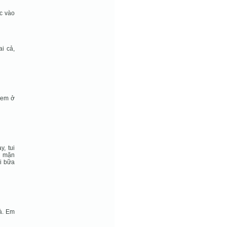
ớc vào
i cả,
 em ở
y, tui
n mặn
ới bữa
à. Em