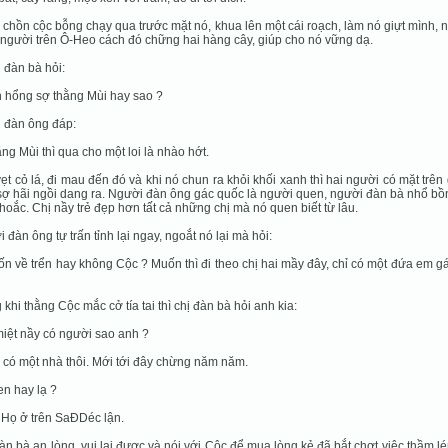
 chồn cộc bỗng chạy qua trước mặt nó, khua lên một cái roạch, làm nó giựt mình,
 người trên Ô-Heo cách đó chững hai hàng cây, giúp cho nó vững dạ.
 đàn bà hỏi:
h hổng sợ thằng Mùi hay sao ?
 đàn ông đáp:
ằng Mùi thì qua cho một loi là nhào hớt.
ẹt cỏ lá, đi mau đến đó và khi nó chun ra khỏi khối xanh thì hai người có mặt trên
ợ hãi ngồi dang ra. Người đàn ông gác quốc là người quen, người đàn bà nhổ bồ
ạ hoắc. Chị nầy trẻ đẹp hơn tất cả những chị mà nó quen biết từ lâu.
 đàn ông tự trấn tỉnh lại ngay, ngoắt nó lại mà hỏi:
ốn về trển hay không Cộc ? Muốn thì đi theo chị hai mầy đây, chỉ có một đứa em g
 khi thằng Cộc mắc cở tía tai thì chị đàn bà hỏi anh kia:
miệt nầy có người sao anh ?
ỉ có một nhà thôi. Mới tới đây chừng năm năm.
en hay lạ ?
. Họ ở trên SaĐDéc lận.
àn bà an lòng, vui lại được và nói với Cộc để mua lòng kẻ đã bắt chợt việc thầm l