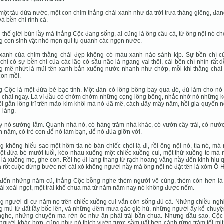
một tàu dừa nước, một con chim thằng chài xanh như da trời trưa tháng giêng, đa
và bền chí rình cá.
 thế giới bùn lầy mà thằng Cộc đang sống, ai cũng là ông câu cả, từ ông nội nó c
 con sinh vật nhỏ mọn qui tụ quanh các ngọn nước.
xanh của chim thằng chài đẹp không có màu xanh nào sánh kịp. Sự bền chí c
chỉ có sự bền chí của các lão cò sầu não là ngang vai thôi, cái bền chí nhìn rất 
 mê nhứt là mũi tên xanh bắn xuống nước nhanh như chớp, mỗi khi thằng chài 
con mồi.
 Cộc là một đứa bé bạc tình. Một đàn cò lông bông bay qua đó, đủ làm cho nó
 chài ngay. Là vì đầu cò chởm chởm những cọng lông bông, nhắc nhở nó những k
ội gắn lông trĩ trên mão kim khôi mà nó đã mê, cách đây mấy năm, hồi gia quyến 
n làng.
y nó sướng lắm. Quanh nhà nó, có hàng trăm nhà khác, có vườn cây trái, có nướ
 năm, có trẻ con để nó làm bạn, để nó đùa giỡn với.
 không hiểu sao một hôm tía nó bán chiếc chòi lá đi, rồi ông nội nó, tía nó, má
ột đứa bé mười tuổi, kéo nhau xuống một chiếc xuồng cui, một thứ xuồng to mà 
i là xuồng mẹ, ghe con. Rồi họ đi lang thang từ rạch hoang vắng nầy đến kinh hiu
à rốt cuộc dừng bước nơi cái xó không người nầy mà ông nội nó đặt tên là xóm Ô-
 đến những năm cũ, thằng Cộc bỗng nghe thèm người vô cùng, thèm còn hơn là
rái xoài ngọt, một trái khế chua mà từ năm năm nay nó không được nếm.
 người di cư năm nọ trên chiếc xuồng cui vẫn còn sống đủ cả. Những chiều nghi
 mù từ đất lầy bốc lên, và những đêm mưa gào gió hú, những người ấy kể chuyệ
nghe, những chuyện ma rởn óc như ăn phải trái bần chua. Nhưng dầu sao, Cộc
 người khác hơn, cũng như nó thích vườn tược sầm uất hơn cảnh rừng tràm tối mị