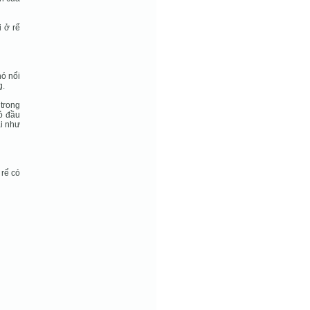
 ở rể
ó nổi
g.
 trong
ỏ đầu
ái như
 rể có