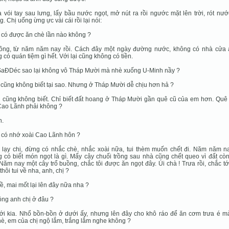
a vói tay sau lưng, lấy bầu nước ngọt, mở nút ra rồi ngước mặt lên trời, rót nư
g. Chị uống ừng ực vài cái rồi lại nói:
 có được ăn chè lần nào không ?
hông, từ năm năm nay rồi. Cách đây một ngày đường nước, không có nhà cửa a
 có quán tiệm gì hết. Với lại cũng không có tiền.
SaĐDéc sao lại không vô Tháp Mười mà nhè xuống U-Minh nầy ?
i cũng không biết tại sao. Nhưng ở Tháp Mười dễ chịu hơn hả ?
ị cũng không biết. Chỉ biết đất hoang ở Tháp Mười gần quê cũ của em hơn. Quê
Cao Lãnh phải không ?
n.
 có nhớ xoài Cao Lãnh hôn ?
i lạy chị, đừng có nhắc chè, nhắc xoài nữa, tui thèm muốn chết đi. Năm năm na
 có biết món ngọt là gì. Mấy cây chuối trồng sau nhà cũng chết queo vì đất cò
Năm nay một cây trổ buồng, chắc tôi được ăn ngọt đây. Úi chà ! Trưa rồi, chắc t
thôi tui về nha, anh, chị ?
về, mai mốt lại lên đây nữa nha ?
ồng anh chị ở đâu ?
ới kia. Nhổ bồn-bồn ở dưới ấy, nhưng lên đây cho khô ráo để ăn cơm trưa é m
è, em của chị ngộ lắm, trắng lắm nghe không ?