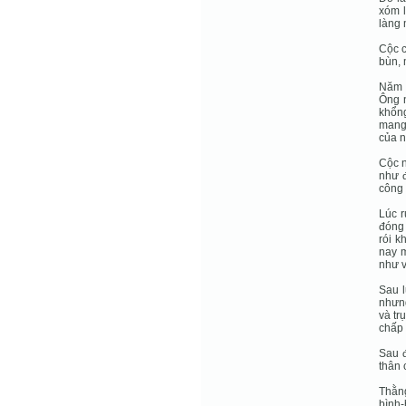
xóm l
làng 
Cộc c
bùn, 
Năm x
Ông n
khổng
mang 
của n
Cộc n
như 
công 
Lúc r
đóng 
rói k
nay m
như v
Sau l
nhưng
và tr
chấp 
Sau đ
thân 
Thằng
bình-