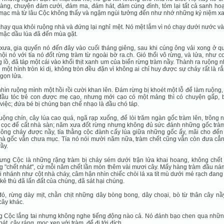
àng, chuyện đám cưới, đám ma, đám hát, đám cúng đình, tóm lại tất cả sanh hoạ
mạc mà từ lâu Cộc không thấy và ngậm ngùi tưởng đến như nhớ những kỷ niệm xa 
hạy qua khỏi ruộng nhà và đứng lại nghỉ mệt. Nó mệt lắm vì nó chạy dưới nước v
mặc dầu lúa đã đến mùa gặt.
ưa, gia quyến nó đến đây vào cuối tháng giêng, sau khi cúng ông vải xong ở qu
ội nó với tía nó đốt rừng tràm từ ngoài bờ ra.ch. Gió thổi vô rừng, và lửa, như c
 lồ, đã táp một cái vào khối thịt xanh um của biển rừng tràm nầy. Thành ra ruộng 
một hình tròn kì dị, không tròn đều đặn vì không ai chỉ huy được sự cháy rất là r
gọn lửa.
hìn ruộng mình một hồi rồi cười khan lên. Đám rừng bị khoét một lỗ để làm ruộng,
đầu tóc trẻ con được mẹ cạo, nhưng mới cạo có một mảng thì có chuyện gấp, 
việc; đứa bé bị chúng bạn chế nhạo là đầu chó táp.
uộng chín, cây lúa cao quá, ngã rạp xuống, để lòi trăm ngàn gốc tràm lên, trông 
cọc để cất nhà sàn; năm xưa đốt rừng nhưng không đủ sức đánh những gốc tràm
hông cháy được nầy, tía thằng cộc đành cấy lúa giữa những gốc ấy, mãi cho đến
à gốc vẫn chưa mục. Tía nó nói mười năm nữa, tràm chết cũng vẫn còn đưa cẳn
ầy.
ưng Cộc là những rặng tràm bị cháy sém dưới trận lửa khai hoang, không chết 
 "chết nhát", cứ mỗi năm chết lần mòn thêm vài mươi cây. Mấy hàng tràm đầu ná
ụi nhánh như cột nhà cháy, câm hận nhìn chiếc chòi lá xa tít mù dưới mé rạch đan
kẻ thù đã lấn đất của chúng, đã sát hại chúng.
ó, rừng dày mịt, chằn chịt những dây bòng bong, dây choại, bò từ thân cây nầ
cây khác.
 Cộc lắng tai nhưng không nghe tiếng động nào cả. Nó đánh bạo chen qua nhữn
bát, cây ráng, mọc xen với tràm, để đi tới đích.