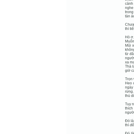
cảnh 
nghe 
trong
tàn á
Chưa
thì t
Hò ơ.
Muốn 
Mũi x
không
từ đâ
người
xa ma
Thà l
giờ c
Trọn 
Heo c
ngày 
rừng.
thú d
Tuy n
thích
người
Đó là
thì đ
Đó là