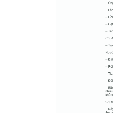
-- Ông
-- Là
-- Hồ
-- Gặ
-- Tá
Chị đ
-- Tr
Người
-- Đấ
-- Rồ
-- Tí
-- Đổ
-- Bằ
nhiều
không
Chị đ
-- Nã
theo 