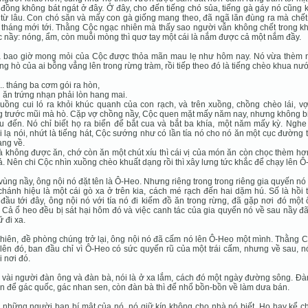
đồng không bát ngát ở đây. Ở đây, cho đến tiếng chó sủa, tiếng gà gáy nó cũng
từ lâu. Con chó săn và mấy con gà giống mang theo, đã ngã lăn đùng ra mà chết
 tháng mới tới. Thằng Cộc ngạc nhiên mà thấy sao người vẫn không chết trong k
c nầy: nóng, ẩm, còn muỗi mòng thì quơ tay một cái là nắm được cả một nắm đầy.
 bao giờ mong mỏi của Cộc được thỏa mãn mau lẹ như hôm nay. Nó vừa thèm 
iếng hò của ai bỗng vẳng lên trong rừng tràm, rồi tiếp theo đó là tiếng chèo khua nư
.. tháng ba cơm gói ra hòn,
ăn trứng nhạn phải lòn hang mai.
uồng cui ló ra khỏi khúc quanh của con rạch, và trên xuồng, chồng chèo lái, v
 trước mũi mà hò. Cặp vợ chồng nầy, Cộc quen mặt mấy năm nay, nhưng không bi
u đến. Nó chỉ biết họ ra biển để bắt cua và bắt ba khía, một năm mấy kỳ. Nghe
 lạ nói, nhứt là tiếng hát, Cộc sướng như có lần tía nó cho nó ăn một cục đường 
ng về.
à không được ăn, chớ còn ăn một chút xíu thì cái vị của món ăn còn chọc thèm h
ả. Nên chi Cộc nhìn xuồng chèo khuất dạng rồi thì xây lưng tức khắc để chạy lên Ô
vùng nầy, ông nội nó đặt tên là Ô-Heo. Nhưng riêng trong trong riêng gia quyến nó 
hánh hiệu là một cái gò xa ở trên kia, cách mé rạch đến hai dặm hú. Số là hồi 
đầu tới đây, ông nội nó với tía nó đi kiếm đồ ăn trong rừng, đã gặp nơi đó một
 Cả ổ heo đều bị sát hại hôm đó và việc canh tác của gia quyến nó về sau nầy đ
ữ đi xa.
hiên, đề phòng chúng trở lại, ông nội nó đã cấm nó lên Ô-Heo một mình. Thằng C
 lên đó, ban đầu chỉ vì Ô-Heo có sức quyến rũ của một trái cấm, nhưng về sau, 
 nơi đó.
 vài người đàn ông và đàn bà, nói là ở xa lắm, cách đó một ngày đường sông. Đ
ến để gác quốc, gác nhan sen, còn đàn bà thì để nhổ bồn-bồn về làm dưa bán.
 những người bạn bí mật của nó, nó giữ kín không cho nhà nó biết. Họ hay kể c