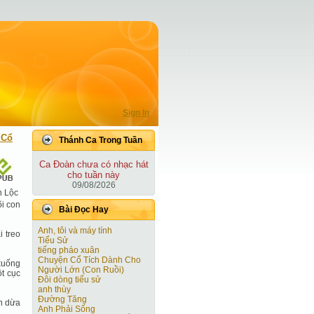
Sign In
 Cổ
Thánh Ca Trong Tuần
Ca Ðoàn chưa có nhạc hát
cho tuần này
09/08/2026
n Lộc
õi con
Bài Ðọc Hay
Anh, tôi và máy tính
i treo
Tiểu Sử
tiếng pháo xuân
Chuyện Cổ Tích Dành Cho
 xuống
Người Lớn (Con Ruồi)
t cục
Đôi dòng tiểu sử
anh thùy
Đường Tăng
ọn dừa
Anh Phải Sống