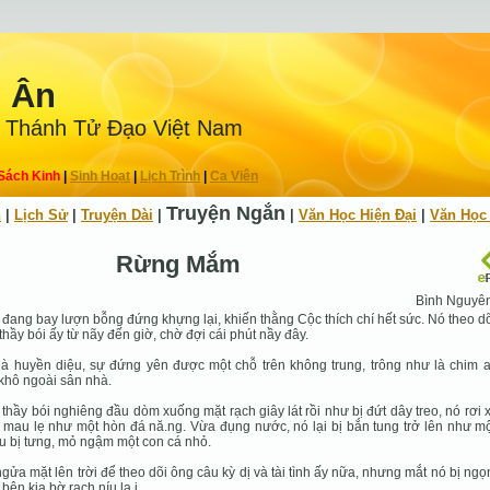
n Ân
 Thánh Tử Ðạo Việt Nam
Sách Kinh
|
Sinh Hoạt
|
Lịch Trình
|
Ca Viên
Truyện Ngắn
h
|
Lịch Sử
|
Truyện Dài
|
|
Văn Học Hiện Ðại
|
Văn Học
Rừng Mắm
Bình Nguyê
đang bay lượn bỗng đứng khựng lại, khiến thằng Cộc thích chí hết sức. Nó theo d
thầy bói ấy từ nãy đến giờ, chờ đợi cái phút nầy đây.
là huyền diệu, sự đứng yên được một chỗ trên không trung, trông như là chim a
khô ngoài sân nhà.
thầy bói nghiêng đầu dòm xuống mặt rạch giây lát rồi như bị đứt dây treo, nó rơi
mau lẹ như một hòn đá nă.ng. Vừa đụng nước, nó lại bị bắn tung trở lên như mộ
u bị tưng, mỏ ngậm một con cá nhỏ.
gửa mặt lên trời để theo dõi ông câu kỳ dị và tài tình ấy nữa, nhưng mắt nó bị ng
bên kia bờ rạch níu la.i.