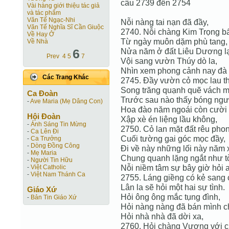
câu 2739 đến 2754
Vài hàng giới thiệu tác giả
và tác phẩm
Văn Tế Ngạc-Nhi
Nỗi nàng tai nạn đã đầy,
Văn Tế Nghĩa Sĩ Cần Giuộc
2740. Nỗi chàng Kim Trọng b
Về Hay Ở
Từ ngày muôn dặm phù tang,
Về Nhà
6
Nửa năm ở đất Liêu Dương lạ
Prev
4
5
7
Vội sang vườn Thúy dò la,
Nhìn xem phong cảnh nay đà 
Các Trang Khác
2745. Đầy vườn cỏ mọc lau t
Song trăng quạnh quẽ vách mư
Ca Ðoàn
Trước sau nào thấy bóng ngư
-
Ave Maria (Mẹ Dâng Con)
Hoa đào năm ngoái còn cười 
Hội Ðoàn
Xập xè én liệng lầu không,
-
Ánh Sáng Tin Mừng
2750. Cỏ lan mặt đất rêu phon
-
Ca Lên Đi
Cuối tường gai góc mọc đầy,
-
Ca Trưởng
-
Dòng Đồng Công
Đi về này những lối này năm 
-
Mẹ Maria
Chung quanh lặng ngắt như t
-
Người Tin Hữu
Nỗi niềm tâm sự bây giờ hỏi a
-
Việt Catholic
-
Việt Nam Thánh Ca
2755. Láng giềng có kẻ sang 
Lân la sẽ hỏi một hai sự tình.
Giáo Xứ
Hỏi ông ông mắc tụng đình,
-
Bản Tin Giáo Xứ
Hỏi nàng nàng đã bán mình c
Hỏi nhà nhà đã dời xa,
2760. Hỏi chàng Vương với c