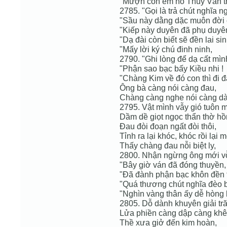
"Mượn con em nó Thúy Vân th
2785. "Gọi là trả chút nghĩa n
"Sầu này dằng dặc muôn đời 
"Kiếp này duyên đã phụ duyê
"Dạ đài còn biết sẽ đền lai sin
"Mấy lời ký chú đinh ninh,
2790. "Ghi lòng để dạ cất mình
"Phận sao bạc bấy Kiều nhi !
"Chàng Kim về đó con thì đi đ
Ông bà càng nói càng đau,
Chàng càng nghe nói càng d
2795. Vật mình vẫy gió tuôn 
Dầm dề giọt ngọc thẩn thờ hồ
Đau đòi đoạn ngất đòi thôi,
Tỉnh ra lại khóc, khóc rồi lại m
Thấy chàng đau nỗi biệt ly,
2800. Nhận ngừng ông mới vỗ
"Bây giờ ván đã đóng thuyền,
"Đã đành phận bạc khôn đền t
"Quá thương chút nghĩa đèo 
"Nghìn vàng thân ấy dễ hòng 
2805. Dỗ dành khuyên giải tr
Lửa phiền càng dập càng khê
Thề xưa giở đến kim hoàn,