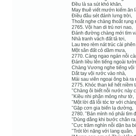
Đều là sa sút khó khăn,
May thuê viết mướn kiếm ăn l
Điều đâu sét đánh lưng trời,
Thoắt nghe chàng thoắt rụng rờ
2765. Vội han di trú nơi nao,
Đánh đường chàng mới tìm và
Nhà tranh vách đất tả tơi,
Lau treo rèm nát trúc cài phên
Một sân đất cỏ dầm mưa,
2770. Càng ngao ngán nỗi c
Đánh liều lên tiếng ngoài tườ
Chàng Vương nghe tiếng vội 
Dắt tay vội rước vào nhà,
Mái sau viên ngoại ông bà ra 
2775. Khóc than kể hết niềm t
"Chàng ôi biết nỗi nước này 
"Kiều nhi phận mỏng như tờ,
"Một lời đã lỗi tóc tơ với chàng
"Gặp cơn gia biến lạ dường,
2780. "Bán mình nó phải tìm
"Dùng dằng khi bước chân ra
"Cực trăm nghìn nỗi dặn ba b
"Trót lời nặng với lang quân,