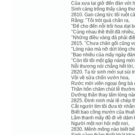
Của xưa lại giở đến đàn với 
Sinh càng trông thấy càng th
2810. Gan càng tức tối ruột cà
Rằng: "Tôi trót quá chân ra,
"Để cho đến nỗi trôi hoa dạt b
"Cùng nhau thề thốt đã nhiều,
"Những điều vàng đá phải điề
2815. "Chưa chăn gối cũng v
"Lòng nào mà nỡ dứt lòng ch
"Bao nhiêu của mấy ngày đàn
"Còn tôi tôi một gặp nàng mới 
Nỗi thương nói chẳng hết lời,
2820. Tạ từ sinh mới sụt sùi tr
Vội về sửa chốn vườn hoa,
Rước mời viên ngoại ông bà 
Thần hôn chăm chút lễ thườn
Dưỡng thân thay tấm lòng nà
2825. Đinh ninh mài lệ chép t
Cắt người tìm tõi đưa tờ nhắn
Biết bao công mướn của thuê
Lâm thanh mấy độ đi về dặm 
Người một nơi hỏi một nơi,
2830. Mênh mông nào biết bể 
Sinh càng thảm thiết khát kha