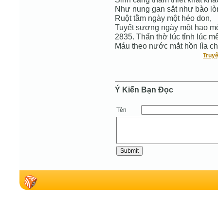
Như nung gan sắt như bào lò
Ruột tằm ngày một héo don,
Tuyết sương ngày một hao mò
2835. Thẩn thờ lúc tỉnh lúc mê
Máu theo nước mắt hồn lìa c
Truyệ
Ý Kiến Bạn Ðọc
Tên