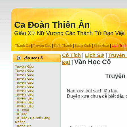
Ca Ðoàn Thiên Ân
Giáo Xứ Nữ Vương Các Thánh Tử Ðạo Việt
Thánh Ca
|
Truyện Ðạo
|
Kinh Thánh
|
Sách Kinh
|
Sinh Hoạt
|
Lịch Trìn
Cổ Tích
|
Lịch Sử
|
Truyện 
Văn Học Cổ
Văn Học Cổ
Ðại
|
Truyện Kiều
Truyện Kiều
Truyện
Truyện Kiều
Truyện Kiều
Truyện Kiều
Truyện Kiều
Nạn xưa trút sạch lầu lầu,
Truyện Kiều
Truyện Kiều
Duyên xưa chưa dễ biết đâu 
Truyện Kiều
Truyện Kiều
Truyện Kiều
Tự Thuật
Tự Trào
Tự Trào - Ba Thứ Lãng
Nhãng ...
Tương Tư