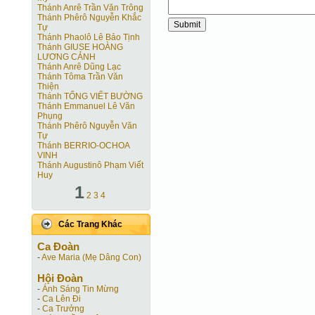
Thánh Anrê Trần Văn Trông
Thánh Phêrô Nguyễn Khắc
Tự
Thánh Phaolô Lê Bảo Tịnh
Thánh GIUSE HOÀNG
LƯƠNG CẢNH
Thánh Anrê Dũng Lạc
Thánh Tôma Trần Văn
Thiện
Thánh TỐNG VIẾT BƯỜNG
Thánh Emmanuel Lê Văn
Phụng
Thánh Phêrô Nguyễn Văn
Tự
Thánh BERRIO-OCHOA
VINH
Thánh Augustinô Phạm Viết
Huy
1
2
3
4
Các Trang Khác
Ca Ðoàn
-
Ave Maria (Mẹ Dâng Con)
Hội Ðoàn
-
Ánh Sáng Tin Mừng
-
Ca Lên Đi
-
Ca Trưởng