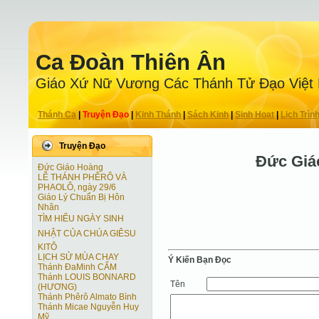
Ca Ðoàn Thiên Ân
Giáo Xứ Nữ Vương Các Thánh Tử Ðạo Việt
Thánh Ca
|
Truyện Ðạo
|
Kinh Thánh
|
Sách Kinh
|
Sinh Hoạt
|
Lịch Trìn
Truyện Ðạo
Đức Giá
Đức Giáo Hoàng
LỄ THÁNH PHÊRÔ VÀ
PHAOLÔ, ngày 29/6
Giáo Lý Chuẩn Bị Hôn
Nhân
TÌM HIỂU NGÀY SINH
NHẬT CỦA CHÚA GIÊSU
KITÔ
LỊCH SỬ MÙA CHAY
Ý Kiến Bạn Ðọc
Thánh ĐaMinh CẨM
Thánh LOUIS BONNARD
Tên
(HƯƠNG)
Thánh Phêrô Almato Bình
Thánh Micae Nguyễn Huy
Mỹ