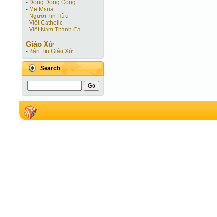
-
Dòng Đồng Công
-
Mẹ Maria
-
Người Tin Hữu
-
Việt Catholic
-
Việt Nam Thánh Ca
Giáo Xứ
-
Bản Tin Giáo Xứ
Search