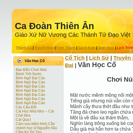
Ca Ðoàn Thiên Ân
Giáo Xứ Nữ Vương Các Thánh Tử Ðạo Việt
Thánh Ca
|
Truyện Ðạo
|
Kinh Thánh
|
Sách Kinh
|
Sinh Hoạt
|
Lịch Trìn
Cổ Tích
|
Lịch Sử
|
Truyện 
Văn Học Cổ
Văn Học Cổ
Ðại
|
Bạn Đến Chơi Nhà
Bánh Trôi Nước
Chơi Nú
Bình Ngô Đại Cáo
Bình Ngô Đại Cáo
Bình Ngô Đại Cáo
Bình Ngô Đại Cáo
Mặt nước mênh mông nổi một
Bình Ngô Đại Cáo
Bình Ngô Đại Cáo
Tiếng già nhưng núi vẫn còn 
Bình Ngô Đại Cáo
Mảnh cây thưa thớt đầu như t
Các Câu Đối
Cái Học Nhà Nho -- Cái
Tầng đá cheo leo ngấn chửa
Chữ Nho
Một lá về đâu xa thăm thẳm,
Cái Qua.t
Nghìn làng trông xuống bé co
Cảm cựu kiêm trình Cần
chánh học sĩ Nguyễn hầu
Dẫu già mà hẳn hơn ta chửa 
Cầm Kỳ Thi Tửu