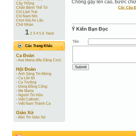
Chống gậy lên cao, bước chử
Cây Thông
Chẩn Bệnh Thế Tử
Các Câu Đ
Chí Làm Trai
Chí Nam Nhi
Chơi Núi An Lão
Chữ Nhàn
Ý Kiến Bạn Ðọc
1
2
3
4
5
6
Next
Tên
Các Trang Khác
Ca Ðoàn
-
Ave Maria (Mẹ Dâng Con)
Hội Ðoàn
-
Ánh Sáng Tin Mừng
-
Ca Lên Đi
-
Ca Trưởng
-
Dòng Đồng Công
-
Mẹ Maria
-
Người Tin Hữu
-
Việt Catholic
-
Việt Nam Thánh Ca
Giáo Xứ
-
Bản Tin Giáo Xứ