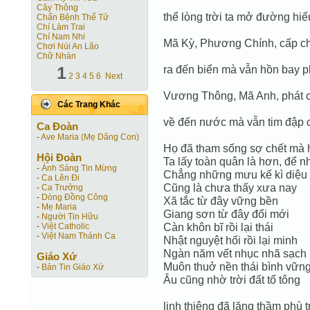
Cây Thông
thể lòng trời ta mở đường hiế
Chẩn Bệnh Thế Tử
Chí Làm Trai
Chí Nam Nhi
Mã Kỳ, Phương Chính, cấp ch
Chơi Núi An Lão
Chữ Nhàn
1
ra đến biển mà vẫn hồn bay p
2
3
4
5
6
Next
Vương Thông, Mã Anh, phát c
Các Trang Khác
về đến nước mà vẫn tim đập 
Ca Ðoàn
-
Ave Maria (Mẹ Dâng Con)
Họ đã tham sống sợ chết mà 
Hội Ðoàn
Ta lấy toàn quân là hơn, để n
-
Ánh Sáng Tin Mừng
Chẳng những mưu kế kì diệu
-
Ca Lên Đi
Cũng là chưa thấy xưa nay
-
Ca Trưởng
-
Dòng Đồng Công
Xã tắc từ đây vững bền
-
Mẹ Maria
Giang sơn từ đây đổi mới
-
Người Tin Hữu
Càn khôn bĩ rồi lại thái
-
Việt Catholic
-
Việt Nam Thánh Ca
Nhật nguyệt hối rồi lại minh
Ngàn năm vết nhục nhã sạch 
Giáo Xứ
Muôn thuở nền thái bình vữn
-
Bản Tin Giáo Xứ
Âu cũng nhờ trời đất tổ tông
linh thiêng đã lặng thầm phù t