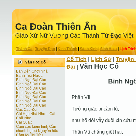
Ca Ðoàn Thiên Ân
Giáo Xứ Nữ Vương Các Thánh Tử Ðạo Việt
Thánh Ca
|
Truyện Ðạo
|
Kinh Thánh
|
Sách Kinh
|
Sinh Hoạt
|
Lịch Trìn
Cổ Tích
|
Lịch Sử
|
Truyện 
Văn Học Cổ
Văn Học Cổ
Ðại
|
Bạn Đến Chơi Nhà
Bánh Trôi Nước
Bình Ngô
Bình Ngô Đại Cáo
Bình Ngô Đại Cáo
Bình Ngô Đại Cáo
Bình Ngô Đại Cáo
Phần VII
Bình Ngô Đại Cáo
Bình Ngô Đại Cáo
Bình Ngô Đại Cáo
Tướng giặc bị cầm tù,
Các Câu Đối
Cái Học Nhà Nho -- Cái
Chữ Nho
như hổ đói vẫy đuôi xin cứu 
Cái Qua.t
Cảm cựu kiêm trình Cần
chánh học sĩ Nguyễn hầu
Thần Vũ chẳng giết hại,
Cầm Kỳ Thi Tửu